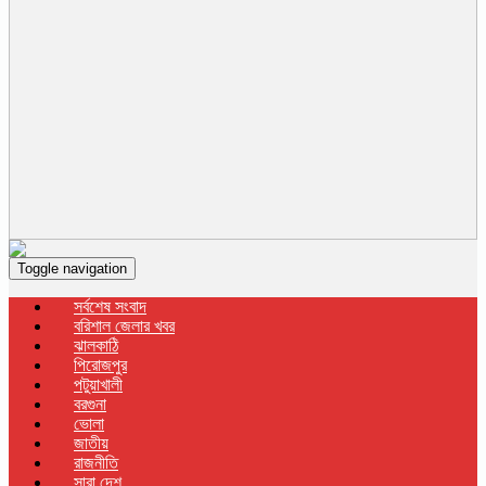
Toggle navigation
সর্বশেষ সংবাদ
বরিশাল জেলার খবর
ঝালকাঠি
পিরোজপুর
পটুয়াখালী
বরগুনা
ভোলা
জাতীয়
রাজনীতি
সারা দেশ