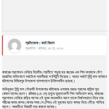
প্রতিবেদক : বার্তা বিভাগ
প্রকাশিত : রবিবার, ২৪ মে, ২০২৬
খাবারের প্রলোভন দেখিয়ে দ্বিতীয় শ্রেণীতে পড়ুয়া ছয় বছরের এক শিশু কন্যাকে যৌণ
হয়রানির অভিযোগে বখাটেকে স্থানীয়রা গণপিটুনি দিয়েছে। আহত বখাটে পিন্টু দাস বর্তমানে
বরিশালের উজিরপুর উপজেলা হাসপাতালে চিকিৎসাধীন রয়েছে।
অভিযুক্ত পিন্টু দাস গৌরনদী উপজেলার বাটাজোর এলাকার হরহর গ্রামের বাসিন্দা মৃত
খোকন দাসের ছেলে। রবিবার (২৪ মে) দুপুরে ভুক্তভোগী শিশু অভিযোগ করে, খাবারের
প্রলোভন দেখিয়ে বাড়ির পাশের ওই যুবক কয়েকদিন আগে তাকে নির্জনস্থানে নিয়ে তার
শরীরের জামা-কাপর খোলার সময় সে (শিশু) ওই যুবকের হাতে কামড় দিয়ে দৌঁড়ে পালিয়ে
আসে। পরবর্তীতে বিষয়টি তার বাবাকে জানায়।