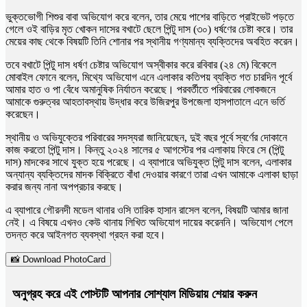
ভুক্তভোগী শিশুর বাবা অভিযোগ করে বলেন, তার মেয়ে পাশের বাড়িতে প্রাইভেট পড়তে
গেলে ওই বাড়ির মৃত খোকন দাসের বখাটে ছেলে পিন্টু দাস (৩০) ধর্ষণের চেষ্টা করে। তার
মেয়ের কাছ থেকে বিষয়টি তিনি শোনার পর স্থানীয় গণ্যমান্য ব্যক্তিদের অবহিত করেন।
তবে বখাটে পিন্টু দাস ধর্ষণ চেষ্টার অভিযোগ অস্বীকার করে রবিবার (২৪ মে) বিকেলে
মোবাইল ফোনে বলেন, মিথ্যে অভিযোগ এনে এলাকার কতিপয় ব্যক্তি গত চারদিন পূর্বে
আমার হাত ও পা বেঁধে অমানুষিক নির্যাতন করেছে। পরবর্তীতে পরিবারের লোকজনে
আমাকে গুরুত্বর আহতাবস্থায় উদ্ধার করে উজিরপুর উপজেলা হাসপাতালে এনে ভর্তি
করেছেন।
স্থানীয় ও অভিযুক্তের পরিবারের সদস্যরা জানিয়েছেন, দুই বছর পূর্বে স্বর্ণের দোকানে
কাজ করতো পিন্টু দাস। কিন্তু ২০২৪ সালের ৫ আগস্টের পর এলাকায় ফিরে সে (পিন্টু
দাস) মাদকের সাথে যুক্ত হয়ে পরেছে। এ ব্যাপারে অভিযুক্ত পিন্টু দাস বলেন, এলাকার
অন্যান্য ব্যক্তিদের মাদক বিক্রিতে বাঁধা দেওয়ার কারণে তারা এখন আমাকে এলাকা ছাড়া
করার জন্য নানা অপপ্রচার করছে।
এ ব্যাপারে গৌরনদী মডেল থানার ওসি তারিক হাসান রাসেল বলেন, বিষয়টি আমার জানা
নেই। এ বিষয়ে এখনও কেউ থানায় লিখিত অভিযোগ দায়ের করেননি। অভিযোগ পেলে
তদন্ত করে আইনগত ব্যবস্থা গ্রহন করা হবে।
📸 Download PhotoCard
অনুগ্রহ করে এই পোস্টটি আপনার সোশ্যাল মিডিয়ায় শেয়ার করুন