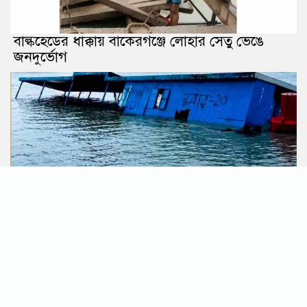
বাল্কহেডের ধাক্কায় বাকেরগঞ্জে লোহার সেতু ভেঙে
জনদুর্ভোগ
হিজলা আলিগঞ্জের লঞ্চ ঘাটের টার্মিনালটি বেহাল দশা