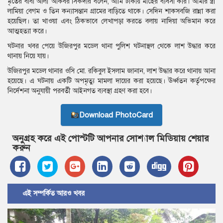
মৃতের বাবা আলী আকবর সিকদার বলেন, আমি ঢাকায় মাছের ব্যবসা করি। আমার স্ত্রী
লামিয়া বেগম ও তিন কন্যাসন্তান গ্রামের বাড়িতে থাকে। সেদিন শাকসবজি রান্না করা
হয়েছিল। তা খাওয়া এবং ঠিকভাবে লেখাপড়া করতে বলায় নাদিয়া অভিমান করে
আত্মহত্যা করে।
ঘটনার খবর পেয়ে উজিরপুর মডেল থানা পুলিশ ঘটনাস্থল থেকে লাশ উদ্ধার করে
থানায় নিয়ে যায়।
উজিরপুর মডেল থানার ওসি মো. রকিবুল ইসলাম জানান, লাশ উদ্ধার করে থানায় আনা
হয়েছে। এ ঘটনায় একটি অপমৃত্যু মামলা দায়ের করা হয়েছে। ঊর্ধ্বতন কর্তৃপক্ষের
নির্দেশনা অনুযায়ী পরবর্তী আইনগত ব্যবস্থা গ্রহণ করা হবে।
Download PhotoCard
অনুগ্রহ করে এই পোস্টটি আপনার সোশ্যাল মিডিয়ায় শেয়ার
করুন
এই সম্পর্কিত আরও খবর