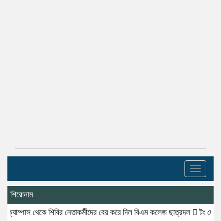
Toggle
navigati
শিরোনাম
াস থেকে শিবির নেতাকর্মীদের বের করে দিল বিএম কলেজ ছাত্রদল
টং দোকানে আড্ডা দি