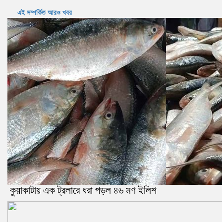
এই সম্পর্কিত আরও খবর
কুয়াকাটায় এক ট্রলারে ধরা পড়ল ৪৬ মণ ইলিশ