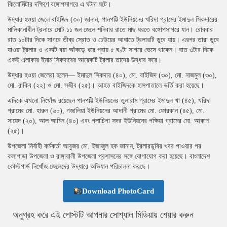
কিলোমিটার দক্ষিণে বঙ্গোপসাগরে এ ঘটনা ঘটে।
উদ্ধার হওয়া জেলে বাইজিদ (৩০) জানান, পানপট্টি ইউনিয়নের খরিদা গ্রামের ইমাদুল সিকদারের
মালিকানাধীন ট্রলারে মোট ১১ জন জেলে শনিবার রাতে মাছ ধরতে বঙ্গোপসাগরে যান। রোববার
রাত ১০টার দিকে সাগরে তীব্র স্রোত ও ঢেউয়ের আঘাতে ট্রলারটি ডুবে যায়। এরপর তারা ডুবে
যাওয়া ট্রলার ও একটি বয়া আঁকড়ে ধরে প্রায় ৫ ঘণ্টা সাগরে ভেসে থাকেন। রাত ৩টার দিকে
একই এলাকার ইমাম সিকদারের আরেকটি ট্রলার তাদের উদ্ধার করে।
উদ্ধার হওয়া জেলেরা হলেন— ইমাদুল সিকদার (৪০), মো. বাইজিদ (৩০), মো. নাজমুল (৩০),
মো. রাকিব (২২) ও মো. সজীব (২৫)। আহত বাইজিদকে হাসপাতালে ভর্তি করা হয়েছে।
এদিকে এখনো নিখোঁজ রয়েছেন পানপট্টি ইউনিয়নের তুলারাম গ্রামের ইমাদুল খা (৪৫), খরিদা
গ্রামের মো. হারুন (৬০), গজালিয়া ইউনিয়নের আদানী গ্রামের মো. ফোরকান (৪৫), মো.
সায়েদ (২০), আল আমিন (৪০) এবং গলাচিপা সদর ইউনিয়নের পক্ষিয়া গ্রামের মো. আকাশ
(২৫)।
উপজেলা নির্বাহী কর্মকর্তা আবুজর মো. ইজাজুল হক জানান, ট্রলারডুবির খবর পাওয়ার পর
কলাপাড়া উপজেলা ও রাঙ্গাবালী উপজেলা প্রশাসনের সঙ্গে যোগাযোগ করা হয়েছে। বাংলাদেশ
কোস্টগার্ড নিখোঁজ জেলেদের উদ্ধারে অভিযান পরিচালনা করছে।
Download PhotoCard
অনুগ্রহ করে এই পোস্টটি আপনার সোশ্যাল মিডিয়ায় শেয়ার করুন