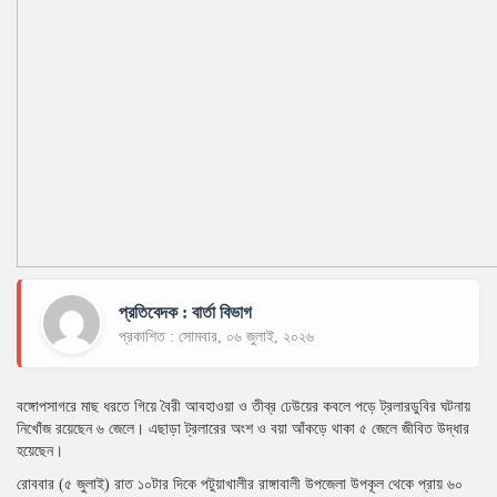
প্রতিবেদক : বার্তা বিভাগ
প্রকাশিত : সোমবার, ০৬ জুলাই, ২০২৬
বঙ্গোপসাগরে মাছ ধরতে গিয়ে বৈরী আবহাওয়া ও তীব্র ঢেউয়ের কবলে পড়ে ট্রলারডুবির ঘটনায়
নিখোঁজ রয়েছেন ৬ জেলে। এছাড়া ট্রলারের অংশ ও বয়া আঁকড়ে থাকা ৫ জেলে জীবিত উদ্ধার
হয়েছেন।
রোববার (৫ জুলাই) রাত ১০টার দিকে পটুয়াখালীর রাঙ্গাবালী উপজেলা উপকূল থেকে প্রায় ৬০