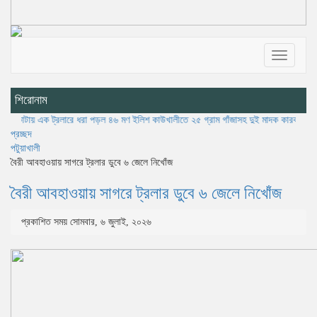
Toggle
navigatio
শিরোনাম
ক ট্রলারে ধরা পড়ল ৪৬ মণ ইলিশ
কাউখালীতে ২৫ গ্রাম গাঁজাসহ দুই মাদক কারবারি গ্রেপ্তার: ‘মাদক
প্রচ্ছদ
পটুয়াখালী
বৈরী আবহাওয়ায় সাগরে ট্রলার ডুবে ৬ জেলে নিখোঁজ
বৈরী আবহাওয়ায় সাগরে ট্রলার ডুবে ৬ জেলে নিখোঁজ
প্রকাশিত সময় সোমবার, ৬ জুলাই, ২০২৬