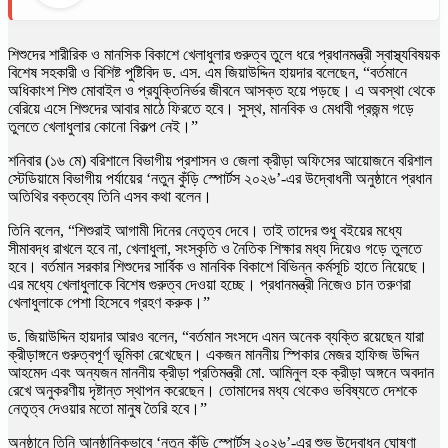
শিশুদের শারীরিক ও মানসিক বিকাশে খেলাধুলার গুরুত্ব তুলে ধরে প্রধানমন্ত্রী স্বাস্থ্যবিষয়ক
বিশেষ সহকারী ও বিশিষ্ট পুষ্টিবিদ ড. এস. এম জিয়াউদ্দিন হায়দার বলেছেন, “বর্তমানে
অধিকাংশ শিশু মোবাইল ও প্রযুক্তিনির্ভর জীবনে আসক্ত হয়ে পড়ছে। এ অবস্থা থেকে
বেরিয়ে এসে শিশুদের আবার মাঠে ফিরতে হবে। সুস্থ, মানবিক ও মেধাবী প্রজন্ম গড়ে
তুলতে খেলাধুলার কোনো বিকল্প নেই।”
শনিবার (১৬ মে) বরিশালে বিভাগীয় প্রশাসন ও জেলা ক্রীড়া অফিসের আয়োজনে বরিশাল
স্টেডিয়ামে বিভাগীয় পর্যায়ের ‘নতুন কুঁড়ি স্পোর্টস ২০২৬’-এর উদ্বোধনী অনুষ্ঠানে প্রধান
অতিথির বক্তব্যে তিনি এসব কথা বলেন।
তিনি বলেন, “শিশুরাই আগামী দিনের নেতৃত্ব দেবে। তাই তাদের শুধু বইয়ের মধ্যে
সীমাবদ্ধ রাখলে হবে না, খেলাধুলা, সংস্কৃতি ও নৈতিক শিক্ষার মধ্য দিয়েও গড়ে তুলতে
হবে। বর্তমান সরকার শিশুদের সার্বিক ও মানবিক বিকাশে বিভিন্ন কর্মসূচি হাতে নিয়েছে।
এর মধ্যে খেলাধুলাকে বিশেষ গুরুত্ব দেওয়া হচ্ছে। প্রধানমন্ত্রী নিজেও চান তরুণরা
খেলাধুলাকে পেশা হিসেবে গ্রহণ করুক।”
ড. জিয়াউদ্দিন হায়দার আরও বলেন, “বর্তমান সংসদে এমন অনেক ব্যক্তি রয়েছেন যারা
ক্রীড়াঙ্গনে গুরুত্বপূর্ণ ভূমিকা রেখেছেন। একজন মাননীয় স্পিকার মেজর হাফিজ উদ্দিন
আহমেদ এবং অন্যজন মাননীয় ক্রীড়া প্রতিমন্ত্রী মো. আমিনুল হক ক্রীড়া অঙ্গনে অবদান
রেখে অনুকরণীয় দৃষ্টান্ত স্থাপন করেছেন। তোমাদের মধ্য থেকেও ভবিষ্যতে দেশকে
নেতৃত্ব দেওয়ার মতো মানুষ তৈরি হবে।”
অনুষ্ঠানে তিনি আনুষ্ঠানিকভাবে ‘নতুন কুঁড়ি স্পোর্টস ২০২৬’-এর শুভ উদ্বোধন ঘোষণা