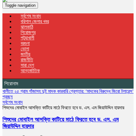
Toggle navigation
সর্বশেষ সংবাদ
বরিশাল জেলার খবর
ঝালকাঠি
পিরোজপুর
পটুয়াখালী
বরগুনা
ভোলা
জাতীয়
রাজনীতি
সারা দেশ
আন্তর্জাতিক
শিরোনাম
গ্রাম গাঁজাসহ দুই মাদক কারবারি গ্রেপ্তার: ‘মাদকের বিরুদ্ধে জিরো টলারেন্স’ ঘোষণা ওসির
প্রচ্ছদ
সর্বশেষ সংবাদ
শিশুদের মোবাইল আসক্তি কাটিয়ে মাঠে ফিরতে হবে ড. এস. এম জিয়াউদ্দিন হায়দার
শিশুদের মোবাইল আসক্তি কাটিয়ে মাঠে ফিরতে হবে ড. এস. এম
জিয়াউদ্দিন হায়দার