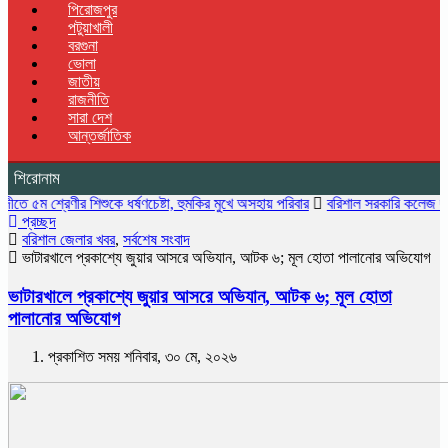
পিরোজপুর
পটুয়াখালী
বরগুনা
ভোলা
জাতীয়
রাজনীতি
সারা দেশ
আন্তর্জাতিক
শিরোনাম
েণীর শিশুকে ধর্ষণচেষ্টা, হুমকির মুখে অসহায় পরিবার
বরিশাল সরকারি কলেজ ছাত্রদলের বৃক্
প্রচ্ছদ
বরিশাল জেলার খবর
,
সর্বশেষ সংবাদ
ভাটারখালে প্রকাশ্যে জুয়ার আসরে অভিযান, আটক ৬; মূল হোতা পালানোর অভিযোগ
ভাটারখালে প্রকাশ্যে জুয়ার আসরে অভিযান, আটক ৬; মূল হোতা
পালানোর অভিযোগ
প্রকাশিত সময় শনিবার, ৩০ মে, ২০২৬