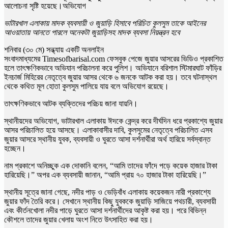
আলোচনা সৃষ্টি হয়েছে।অভিযোগ
ভাটারখাল এলাকায় মাদক ব্যবসায়ী ও জুয়াড়ি হিসাবে পরিচিত কুলসুম তাকে আইনের
আওয়াতায় আনতে পারলে অনেকটা জুয়াড়িসহ মাদক ব্যবসা নিয়ন্ত্রন হবে
শনিবার (৩০ মে) সন্ধ্যায় একটি অনলাইন
সংবাদমাধ্যমের
Timesofbarisal.com
ফেসবুক পেজে জুয়ার আসরের ভিডিও প্রকাশিত
হলে তাৎক্ষণিকভাবে অভিযান পরিচালনা করে পুলিশ। অভিযানে বরিশাল স্টিমারঘাট ফাঁড়ির
ইনচার্জ মিহিরের নেতৃত্বে জুয়ার আসর থেকে ৬ জনকে আটক করা হয়। তবে ঘটনাস্থল
থেকে কথিত মূল হোতা কুলসুম পালিয়ে যায় বলে অভিযোগ রয়েছে।
তাৎক্ষণিকভাবে আটক ব্যক্তিদের পরিচয় জানা যায়নি।
স্থানীয়দের অভিযোগ, ভাটারখাল এলাকায় ঈদকে কেন্দ্র করে দীর্ঘদিন ধরে প্রকাশ্যে জুয়ার
আসর পরিচালিত হয়ে আসছে। এলাকাবাসীর দাবি, কুলসুমের নেতৃত্বে পরিচালিত এসব
জুয়ার আসরে স্থানীয় যুবক, ব্যবসায়ী ও ঘুরতে আসা দর্শনার্থীরা অর্থ হারিয়ে সর্বস্বান্ত
হচ্ছেন।
নাম প্রকাশে অনিচ্ছুক এক দোকানি বলেন, “আমি তাদের ফাঁদে পড়ে কয়েক হাজার টাকা
হারিয়েছি।” অপর এক ব্যবসায়ী জানান, “আমি প্রায় ৭০ হাজার টাকা হারিয়েছি।”
স্থানীয় সূত্রে জানা গেছে, নদীর পাড় ও ভেড়িবাঁধ এলাকায় কয়েকজন নারী প্রকাশ্যে
জুয়ার ফাঁদ তৈরি করে। সেখানে স্থানীয় কিছু যুবককে জুয়াড়ি সাজিয়ে পথচারী, ব্যবসায়ী
এবং কীর্তনখোলা নদীর পাড়ে ঘুরতে আসা দর্শনার্থীদের আকৃষ্ট করা হয়। পরে বিভিন্ন
কৌশলে তাদের জুয়ার খেলায় অংশ নিতে উৎসাহিত করা হয়।