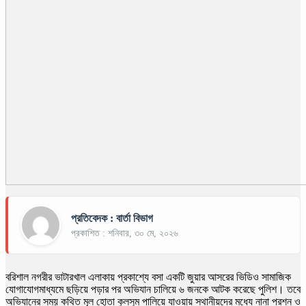
প্রতিবেদক : বার্তা বিভাগ
প্রকাশিত : শনিবার, ৩০ মে, ২০২৬
বরিশাল নগরীর ভাটারখাল এলাকায় প্রকাশ্যে বসা একটি জুয়ার আসরের ভিডিও সামাজিক
যোগাযোগমাধ্যমে ছড়িয়ে পড়ার পর অভিযান চালিয়ে ৬ জনকে আটক করেছে পুলিশ। তবে
অভিযানের সময় কথিত মূল হোতা কুলসুম পালিয়ে যাওয়ায় স্থানীয়দের মধ্যে নানা প্রশ্ন ও