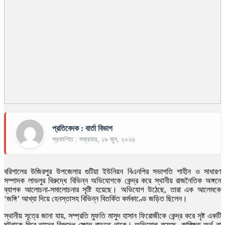
প্রতিবেদক : বার্তা বিভাগ
প্রকাশিত : শুক্রবার, ১৯ জুন, ২০২৬
বরিশালের উজিরপুর উপজেলার গুটিয়া ইউনিয়ন বিএনপির সভাপতি শাহীন ও সাধারণ
সম্পাদক লাভলুর বিরুদ্ধে বিভিন্ন অভিযোগকে কেন্দ্র করে স্থানীয় রাজনৈতিক অঙ্গনে
ব্যাপক আলোচনা-সমালোচনার সৃষ্টি হয়েছে। অভিযোগ উঠেছে, তারা এক আলেমকে
‘জঙ্গি’ আখ্যা দিয়ে হেনস্তাসহ বিভিন্ন বিতর্কিত কর্মকাণ্ডে জড়িত ছিলেন।
স্থানীয় সূত্রে জানা যায়, সম্প্রতি মুফতি মাসুদ হাসান ফিরোজীকে কেন্দ্র করে সৃষ্ট একটি
ঘটনাকে ঘিরে তাদের বিরুদ্ধে ক্ষোভ বাড়তে থাকে। অভিযোগ রয়েছে, কাঙ্ক্ষিত অর্থ না