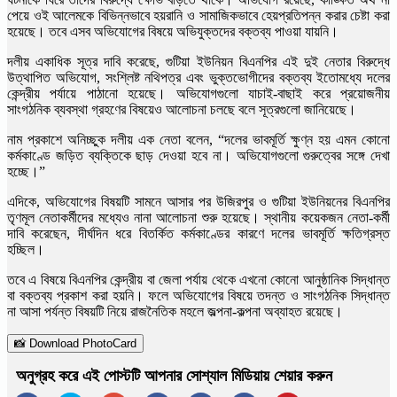
পেয়ে ওই আলেমকে বিভিন্নভাবে হয়রানি ও সামাজিকভাবে হেয়প্রতিপন্ন করার চেষ্টা করা
হয়েছে। তবে এসব অভিযোগের বিষয়ে অভিযুক্তদের বক্তব্য পাওয়া যায়নি।
দলীয় একাধিক সূত্র দাবি করেছে, গুটিয়া ইউনিয়ন বিএনপির এই দুই নেতার বিরুদ্ধে
উত্থাপিত অভিযোগ, সংশ্লিষ্ট নথিপত্র এবং ভুক্তভোগীদের বক্তব্য ইতোমধ্যে দলের
কেন্দ্রীয় পর্যায়ে পাঠানো হয়েছে। অভিযোগগুলো যাচাই-বাছাই করে প্রয়োজনীয়
সাংগঠনিক ব্যবস্থা গ্রহণের বিষয়েও আলোচনা চলছে বলে সূত্রগুলো জানিয়েছে।
নাম প্রকাশে অনিচ্ছুক দলীয় এক নেতা বলেন, “দলের ভাবমূর্তি ক্ষুণ্ন হয় এমন কোনো
কর্মকাণ্ডে জড়িত ব্যক্তিকে ছাড় দেওয়া হবে না। অভিযোগগুলো গুরুত্বের সঙ্গে দেখা
হচ্ছে।”
এদিকে, অভিযোগের বিষয়টি সামনে আসার পর উজিরপুর ও গুটিয়া ইউনিয়নের বিএনপির
তৃণমূল নেতাকর্মীদের মধ্যেও নানা আলোচনা শুরু হয়েছে। স্থানীয় কয়েকজন নেতা-কর্মী
দাবি করেছেন, দীর্ঘদিন ধরে বিতর্কিত কর্মকাণ্ডের কারণে দলের ভাবমূর্তি ক্ষতিগ্রস্ত
হচ্ছিল।
তবে এ বিষয়ে বিএনপির কেন্দ্রীয় বা জেলা পর্যায় থেকে এখনো কোনো আনুষ্ঠানিক সিদ্ধান্ত
বা বক্তব্য প্রকাশ করা হয়নি। ফলে অভিযোগের বিষয়ে তদন্ত ও সাংগঠনিক সিদ্ধান্ত
না আসা পর্যন্ত বিষয়টি নিয়ে রাজনৈতিক মহলে জল্পনা-কল্পনা অব্যাহত রয়েছে।
📸 Download PhotoCard
অনুগ্রহ করে এই পোস্টটি আপনার সোশ্যাল মিডিয়ায় শেয়ার করুন