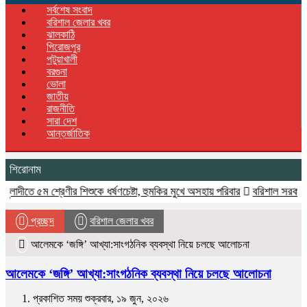
navigation
সর্বশেষ সংবাদ
বরিশাল জেলার খবর
ঝালকাঠি
পিরোজপুর
পটুয়াখালী
বরগুনা
ভোলা
জাতীয়
রাজনীতি
সারা দেশ
আন্তর্জাতিক
শিরোনাম
ম শ্রেণীর শিশুকে ধর্ষণচেষ্টা, হুমকির মুখে অসহায় পরিবার
বরিশাল সরকারি কলেজ ছাত্
প্রচ্ছদ
বরিশাল জেলার খবর
আলেমকে ‘জঙ্গি’ আখ্যা:সাংগঠনিক ব্যবস্থা নিয়ে চলছে আলোচনা
আলেমকে ‘জঙ্গি’ আখ্যা:সাংগঠনিক ব্যবস্থা নিয়ে চলছে আলোচনা
প্রকাশিত সময় শুক্রবার, ১৯ জুন, ২০২৬