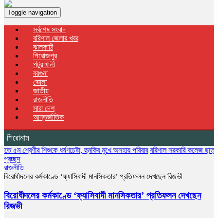
Toggle navigation
সর্বশেষ সংবাদ
বরিশাল জেলার খবর
ঝালকাঠি
পিরোজপুর
পটুয়াখালী
বরগুনা
ভোলা
জাতীয়
রাজনীতি
সারা দেশ
আন্তর্জাতিক
শিরোনাম
ণীর শিশুকে ধর্ষণচেষ্টা, হুমকির মুখে অসহায় পরিবার
বরিশাল সরকারি কলেজ ছাত্রদলের বৃক্ষরোপ
প্রচ্ছদ
রাজনীতি
বিরোধীদলের কর্মকাণ্ডে ‘ফ্যাসিবাদী মানসিকতার’ প্রতিফলন দেখছেন রিজভী
বিরোধীদলের কর্মকাণ্ডে ‘ফ্যাসিবাদী মানসিকতার’ প্রতিফলন দেখছেন
রিজভী