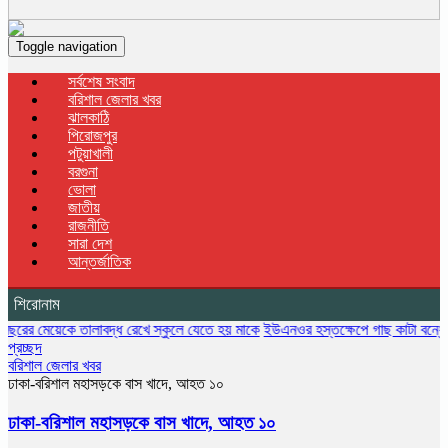
Toggle navigation
সর্বশেষ সংবাদ
বরিশাল জেলার খবর
ঝালকাঠি
পিরোজপুর
পটুয়াখালী
বরগুনা
ভোলা
জাতীয়
রাজনীতি
সারা দেশ
আন্তর্জাতিক
শিরোনাম
েকে তালাবদ্ধ রেখে স্কুলে যেতে হয় মাকে
ইউএনওর হস্তক্ষেপে গাছ কাটা বন্ধের ১৩ দিন 
প্রচ্ছদ
বরিশাল জেলার খবর
ঢাকা-বরিশাল মহাসড়কে বাস খাদে, আহত ১০
ঢাকা-বরিশাল মহাসড়কে বাস খাদে, আহত ১০