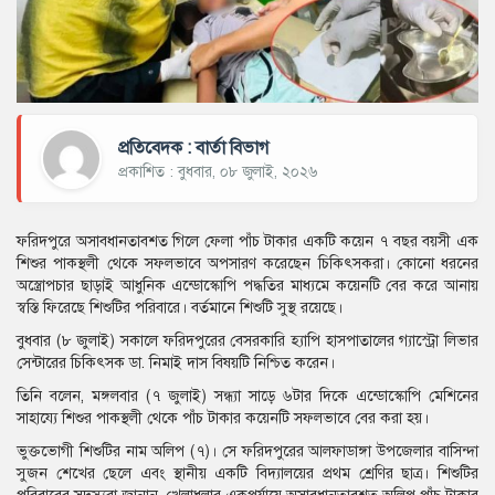
প্রতিবেদক : বার্তা বিভাগ
প্রকাশিত : বুধবার, ০৮ জুলাই, ২০২৬
ফরিদপুরে অসাবধানতাবশত গিলে ফেলা পাঁচ টাকার একটি কয়েন ৭ বছর বয়সী এক
শিশুর পাকস্থলী থেকে সফলভাবে অপসারণ করেছেন চিকিৎসকরা। কোনো ধরনের
অস্ত্রোপচার ছাড়াই আধুনিক এন্ডোস্কোপি পদ্ধতির মাধ্যমে কয়েনটি বের করে আনায়
স্বস্তি ফিরেছে শিশুটির পরিবারে। বর্তমানে শিশুটি সুস্থ রয়েছে।
বুধবার (৮ জুলাই) সকালে ফরিদপুরের বেসরকারি হ্যাপি হাসপাতালের গ্যাস্ট্রো লিভার
সেন্টারের চিকিৎসক ডা. নিমাই দাস বিষয়টি নিশ্চিত করেন।
তিনি বলেন, মঙ্গলবার (৭ জুলাই) সন্ধ্যা সাড়ে ৬টার দিকে এন্ডোস্কোপি মেশিনের
সাহায্যে শিশুর পাকস্থলী থেকে পাঁচ টাকার কয়েনটি সফলভাবে বের করা হয়।
ভুক্তভোগী শিশুটির নাম অলিপ (৭)। সে ফরিদপুরের আলফাডাঙ্গা উপজেলার বাসিন্দা
সুজন শেখের ছেলে এবং স্থানীয় একটি বিদ্যালয়ের প্রথম শ্রেণির ছাত্র। শিশুটির