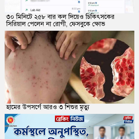
৩০ মিনিটে ২৫৮ বার কল দিয়েও চিকিৎসকের
সিরিয়াল পেলেন না রোগী, ফেসবুকে ক্ষোভ
হামের উপসর্গে আরও ৩ শিশুর মৃত্যু