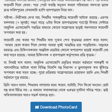
পরিবারের সদস্যরা জানান, খেলাধুলার একপর্যায়ে অসাবধানতাবশত অলিপ পাঁচ টাকার
কয়েনটি গিলে ফেলে। পরে পেটে অস্বস্তি অনুভব করলে পরিবারের সদস্যরা তাকে
দ্রুত ফরিদপুরের বেসরকারি হ্যাপি হাসপাতালে নিয়ে যান।
পরীক্ষা—নিরীক্ষায় দেখা যায়, শিশুটির পাকস্থলীতে কয়েনটি আটকে রয়েছে। এরপর
মঙ্গলবার (৭ জুলাই) সন্ধ্যা সাড়ে ৬টার দিকে হাসপাতালের গ্যাস্ট্রো লিভার সেন্টারে
আধুনিক এন্ডোস্কোপি পদ্ধতির মাধ্যমে কোনো অস্ত্রোপচার ছাড়াই সফলভাবে কয়েনটি
অপসারণ করা হয়।
কয়েনটি বের করার পর শিশুটির বাবা সুজন শেখ কৃতজ্ঞতা প্রকাশ করে বলেন,
‘আমার ছেলে কয়েন গিলে ফেলায় আমরা খুবই আতঙ্কিত হয়ে পড়েছিলাম। আল্লাহর
রহমতে এবং চিকিৎসকদের আন্তরিক প্রচেষ্টায় কোনো অপারেশন ছাড়াই কয়েনটি বের
করা সম্ভব হয়েছে। আমরা চিকিৎসক ও হাসপাতাল কর্তৃপক্ষের প্রতি কৃতজ্ঞ।’
ডা. নিমাই দাস বলেন, আধুনিক এন্ডোস্কোপি প্রযুক্তির কারণে বর্তমানে পাকস্থলী বা
খাদ্যনালিতে আটকে থাকা বিভিন্ন বিদেশি বস্তু নিরাপদ ও তুলনামূলক কম ঝুঁকিতে
অপসারণ করা সম্ভব হচ্ছে। পুরো প্রক্রিয়ায় অস্ত্রোপচারের প্রয়োজন হয়নি এবং শিশুটি
বর্তমানে সুস্থ রয়েছে।
তিনি আরও বলেন, শিশুদের নাগালের মধ্যে কয়েন, ব্যাটারি, পিন কিংবা অন্যান্য ছোট
বস্তু রাখা উচিত নয়। এ ধরনের অসাবধানতা থেকে গুরুতর দুর্ঘটনা ঘটতে পারে। তাই
অভিভাবকদের আরও সতর্ক থাকতে হবে।
📸 Download PhotoCard