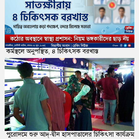
কর্মস্থলে অনুপস্থিত, ৪ চিকিৎসক বরখাস্ত
পুরোদমে শুরু আদ্-দ্বীন হাসপাতালের চিকিৎসা কার্যক্রম