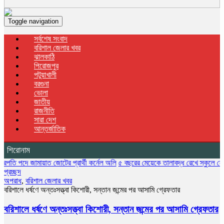
Toggle navigation
সর্বশেষ সংবাদ
বরিশাল জেলার খবর
ঝালকাঠি
পিরোজপুর
পটুয়াখালী
বরগুনা
ভোলা
জাতীয়
রাজনীতি
সারা দেশ
আন্তর্জাতিক
শিরোনাম
 জামায়াত জোটের প্রার্থী কর্নেল অলি
৫ বছরের মেয়েকে তালাবদ্ধ রেখে স্কুলে যেতে হয় মাকে
প্রচ্ছদ
অপরাধ
,
বরিশাল জেলার খবর
বরিশালে ধর্ষণে অন্তঃসত্ত্বা কিশোরী, সন্তান জন্মের পর আসামি গ্রেফতার
বরিশালে ধর্ষণে অন্তঃসত্ত্বা কিশোরী, সন্তান জন্মের পর আসামি গ্রেফতার