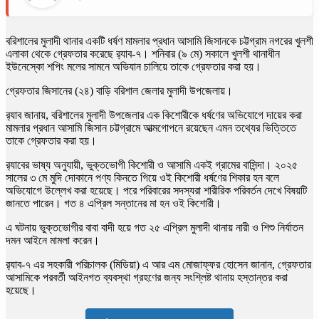
বরিশালের মুলাদী থানার একটি ধর্ষণ মামলার প্রধান আসামি জিসানকে চট্টগ্রাম নগরের খুলশী
এলাকা থেকে গ্রেফতার করেছে র‌্যাব-৭। শনিবার (৯ মে) সকালে খুলশী থানাধীন
ইউনেস্কো শপিং মলের সামনে অভিযান চালিয়ে তাকে গ্রেফতার করা হয়।
গ্রেফতার জিসানের (২৪) বাড়ি বরিশাল জেলার মুলাদী উপজেলায়।
র‌্যাব জানায়, বরিশালের মুলাদী উপজেলার এক কিশোরীকে ধর্ষণের অভিযোগে দায়ের করা
মামলার প্রধান আসামি জিসান চট্টগ্রামে আত্মগোপনে রয়েছেন এমন তথ্যের ভিত্তিতে
তাকে গ্রেফতার করা হয়।
র‌্যাবের ভাষ্য অনুযায়ী, ভুক্তভোগী কিশোরী ও আসামি একই গ্রামের বাসিন্দা। ২০২৫
সালের ৩ মে মুদি দোকানে পণ্য কিনতে গিয়ে ওই কিশোরী ধর্ষণের শিকার হন বলে
অভিযোগে উল্লেখ করা হয়েছে। পরে পরিবারের সদস্যরা শারীরিক পরিবর্তন দেখে বিষয়টি
জানতে পারেন। গত ৪ এপ্রিল সন্তানের মা হন ওই কিশোরী।
এ ঘটনায় ভুক্তভোগীর বাবা বাদী হয়ে গত ২৫ এপ্রিল মুলাদী থানায় নারী ও শিশু নির্যাতন
দমন আইনে মামলা করেন।
র‌্যাব-৭ এর সহকারী পরিচালক (মিডিয়া) এ আর এম মোজাফ্ফর হোসেন জানান, গ্রেফতার
আসামিকে পরবর্তী আইনগত ব্যবস্থা গ্রহণের জন্য সংশ্লিষ্ট থানায় হস্তান্তর করা
হয়েছে।