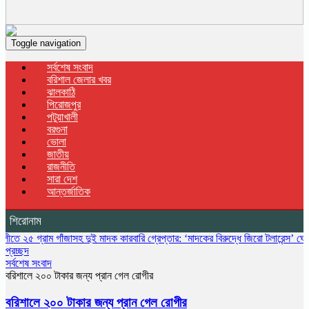
Toggle navigation
সর্বশেষ সংবাদ
বরিশাল জেলার খবর
ঝালকাঠি
পিরোজপুর
পটুয়াখালী
বরগুনা
ভোলা
জাতীয়
রাজনীতি
সারা দেশ
আন্তর্জাতিক
শিরোনাম
াম গাঁজাসহ দুই মাদক কারবারি গ্রেপ্তার: ‘মাদকের বিরুদ্ধে জিরো টলারেন্স’ ঘোষণা ওসির
বি
প্রচ্ছদ
সর্বশেষ সংবাদ
বরিশালে ২০০ টাকার জন্য প্রান গেল রোগীর
বরিশালে ২০০ টাকার জন্য প্রান গেল রোগীর