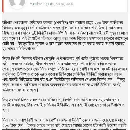
প্রকাশিত : বুধবার, ১৩ মে, ২০২৬
বরিশাল শেরেবাংলা মেডিকেল কলেজ (শেবাচিম) হাসপাতালে মাত্র ২০০ টাকা বকশিসের
বিনিময়ে এক মুমূর্ষু রোগীর অক্সিজেন মাস্ক খুলে নেওয়ার অভিযোগ উঠেছে। অক্সিজেন
বিচ্ছিন্ন করার মাত্র দুই মিনিটের মাথায় দিপালী সিকদার (৪০) নামে ওই নারী মৃত্যুর কোলে
ঢলে পড়েন। এই পৈশাচিক ঘটনাকে কেন্দ্র করে আজ বিকেলে হাসপাতাল চত্বরে রণক্ষেত্র
তৈরি হয়। উত্তেজিত স্বজন ও হাসপাতাল স্টাফদের মধ্যে দফায় দফায় সংঘর্ষে ব্যাহত
হয় সাধারণ চিকিৎসাসেবা।
নিহত দিপালী সিকদার বরিশাল মেহেন্দিগঞ্জ উপজেলার পূর্ব খরকি গ্রামের শংকর শিকদারের
স্ত্রী। স্বজনরা জানান, তীব্র শ্বাসকষ্ট নিয়ে আজ দুপুর পৌনে তিনটার দিকে তাকে
শেবাচিম হাসপাতালের মেডিসিন বিভাগে ভর্তি করা হয়। রোগীর অবস্থা সংকটাপন্ন হওয়ায়
কর্তব্যরত চিকিৎসক তাকে দ্রুত করোনা বিল্ডিংয়ের মেডিসিন ইউনিটে স্থানান্তর করেন
এবং জরুরি ভিত্তিতে টানা দুই ঘণ্টা নিরবিচ্ছিন্ন অক্সিজেন দেওয়ার নির্দেশ দেন। কিন্তু
শয্যা সংকট ও অক্সিজেন পয়েন্টের অব্যবস্থাপনার কারণে তাকে একটি ট্রলিতে রেখেই
অক্সিজেন দেওয়া হচ্ছিল।
নিহতের ভাই মিলন হাওলাদারের অভিযোগ, দিপালী যখন অক্সিজেনের সহায়তায় বাঁচার
লড়াই করছিলেন, ঠিক তখনই মেডিসিন ইউনিট-১ এর কর্মচারী সোহেল সেখানে উপস্থিত
হন।
মিলন জানান,পার্শ্ববর্তী অন্য এক রোগীর স্বজনরা ট্রলিটি নেওয়ার জন্য সোহেলকে মাত্র
২০০ টাকা দেয়। টাকার লোভে অন্ধ হয়ে সোহেল আমার বোনের ছটফটানি উপেক্ষা করেই