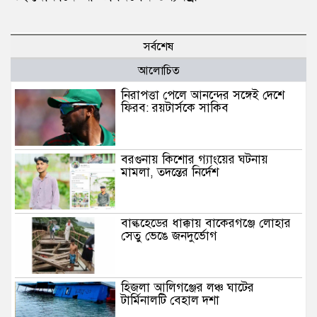
সর্বশেষ
আলোচিত
নিরাপত্তা পেলে আনন্দের সঙ্গেই দেশে
ফিরব: রয়টার্সকে সাকিব
বরগুনায় কিশোর গ্যাংয়ের ঘটনায়
মামলা, তদন্তের নির্দেশ
বাল্কহেডের ধাক্কায় বাকেরগঞ্জে লোহার
সেতু ভেঙে জনদুর্ভোগ
হিজলা আলিগঞ্জের লঞ্চ ঘাটের
টার্মিনালটি বেহাল দশা