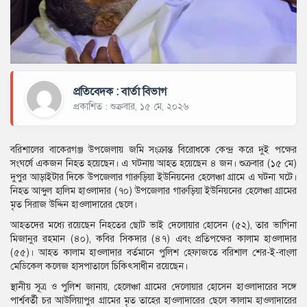
প্রতিবেদক : বার্তা বিভাগ
প্রকাশিত : শুক্রবার, ১৫ মে, ২০২৬
বরিশালের বাকেরগঞ্জ উপজেলায় জমি সংক্রান্ত বিরোধকে কেন্দ্র করে দুই পক্ষের
সংঘর্ষে একজন নিহত হয়েছেন। এ ঘটনায় আহত হয়েছেন ৪ জন। শুক্রবার (১৫ মে)
দুপুর আড়াইটার দিকে উপজেলার গারুড়িয়া ইউনিয়নের হেলেঞ্চা গ্রামে এ ঘটনা ঘটে।
নিহত আব্দুল হালিম হাওলাদার (৭০) উপজেলার গারুড়িয়া ইউনিয়নের হেলেঞ্চা গ্রামের
মৃত সিরাজ উদ্দিন হাওলাদারের ছেলে।
আহতদের মধ্যে রয়েছেন নিহতের ছোট ভাই দেলোয়ার হোসেন (৫২), তার ভাগিনা
মিজানুর রহমান (৪০), কবির সিকদার (৪৭) এবং প্রতিপক্ষের কালাম হাওলাদার
(৫৫)। আহত কালাম হাওলাদার বর্তমানে পুলিশ হেফাজতে বরিশাল শের-ই-বাংলা
মেডিকেল কলেজ হাসপাতালে চিকিৎসাধীন রয়েছেন।
স্থানীয় সূত্র ও পুলিশ জানায়, হেলেঞ্চা গ্রামের দেলোয়ার হোসেন হাওলাদারের সঙ্গে
পার্শ্ববর্তী চর আউলিয়াপুর গ্রামের মৃত তাহের হাওলাদারের ছেলে কালাম হাওলাদারের