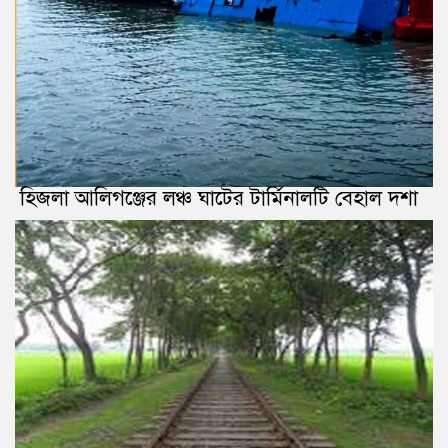
হিজলা আলিগঞ্জের লঞ্চ ঘাটের টার্মিনালটি বেহাল দশা