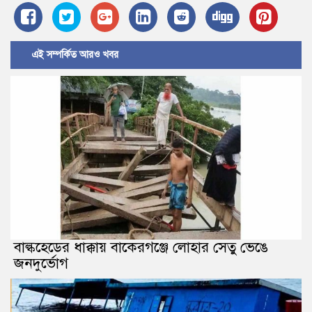
এই সম্পর্কিত আরও খবর
বাল্কহেডের ধাক্কায় বাকেরগঞ্জে লোহার সেতু ভেঙে
জনদুর্ভোগ