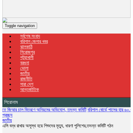
Toggle navigation
সর্বশেষ সংবাদ
বরিশাল জেলার খবর
ঝালকাঠি
পিরোজপুর
পটুয়াখালী
বরগুনা
ভোলা
জাতীয়
রাজনীতি
সারা দেশ
আন্তর্জাতিক
শিরোনাম
চাল বিতরণে অনিয়মের অভিযোগ, তদন্ত কমিটি
বরিশাল বোর্ডে পাসের হার ৬০.৩৫ শতাংশ, 
প্রচ্ছদ
জাতীয়
এসি বন্ধ রাখায় অসুস্থ হয়ে শিশুদের মৃত্যু, ধারণা পুলিশের,তদন্ত কমিটি গঠন