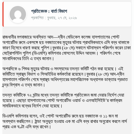
প্রতিবেদক : বার্তা বিভাগ
প্রকাশিত : বুধবার, ২৭ মে, ২০২৬
রাজধানীর মগবাজারে অবস্থিত আদ—দ্বীন মেডিকেল কলেজ হাসপাতালের পোস্ট
অপারেটিভ রুমে একসঙ্গে ছয় নবজাতকের মৃত্যুর ঘটনায় প্রাথমিকভাবে এসি বন্ধ থাকাকে
কারণ হিসেবে ধারণা করছে পুলিশ।বুধবার (২৮ মে) সকালে ঘটনাস্থল পরিদর্শন করেন ঢাকা
মেট্রোপলিটন পুলিশ (ডিএমপি) কমিশনার মোসলেহ উদ্দিন আহমদ। পরিদর্শন শেষে
সাংবাদিকদের তিনি এ তথ্য জানান।
অপরদিকে ৬ শিশুর মৃত্যুর ঘটনায় ৩ সদস্যদের তদন্ত কমিটি গঠন করা হয়েছে। এই
কমিটিতে স্বাস্থ্য বিভাগ ও সিআইডির কর্মকর্তারা রয়েছেন।বুধবার (২৮ মে) আদ-দ্বীন
হাসপাতাল পরিদর্শন শেষে স্বাস্থ্য অধিদপ্তরের মহাপরিচালক অধ্যাপক ডাক্তার প্রভাত
চন্দ্র বিশ্বাস এ তথ্য জানান।
তদন্ত কমিটিকে ৭২ ঘন্টার মধ্যে তদন্ত কমিটিকে প্রতিবেদন জমা দেয়ার নির্দেশ দেয়া
হয়েছে। এছাড়া হাসপাতালের পোস্ট অপারেটিভ ওয়ার্ড ও এনআইসিইউ’র কার্যক্রম
সাময়িকভাবে বন্ধের নির্দেশ দেয়া হয়েছে।
ডিএমপি কমিশনার বলেন, ওই পোস্ট অপারেটিভ রুমে ছয় নবজাতক ও ১১ জন মা
অবস্থান করছিলেন। ঠান্ডা অনুভূত হওয়ায় এক মা এসি বন্ধ রাখার অনুরোধ করলে নার্স
প্রায় এক ঘণ্টা এসি বন্ধ রাখেন।