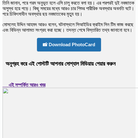
তিনি জানান, পরে গরম অনুভূত হলে এসি চালু করতে বলা হয়। এর পরপরই দুই নবজাতক
অসুস্থ হয়ে পড়ে। কিছু সময়ের মধ্যে আরও চার শিশুর শারীরিক অবস্থার অবনতি ঘটে।
পরে চিকিৎসাধীন অবস্থায় ছয় নবজাতকের মৃত্যু হয়।
মোসলেহ উদ্দিন আহমদ আরও বলেন, ঘটনাস্থলে সিআইডির ক্রাইম সিন টিম কাজ করছে
এবং বিভিন্ন আলামত সংগ্রহ করা হচ্ছে। তদন্ত শেষে বিস্তারিত তথ্য জানানো হবে।
📸 Download PhotoCard
অনুগ্রহ করে এই পোস্টটি আপনার সোশ্যাল মিডিয়ায় শেয়ার করুন
এই সম্পর্কিত আরও খবর