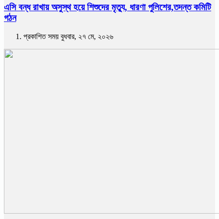
এসি বন্ধ রাখায় অসুস্থ হয়ে শিশুদের মৃত্যু, ধারণা পুলিশের,তদন্ত কমিটি
গঠন
প্রকাশিত সময় বুধবার, ২৭ মে, ২০২৬