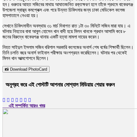
হন। গুরুতর আহত সজিবের মাথায় আঘাতজনিত রক্তক্ষরণ হলে তাঁকে প্রথমে বাকেরগঞ্জ
উপজেলা স্বাস্থ্য কমপ্লেক্স এবং পরে উন্নত চিকিৎসার জন্য ঢাকা মেডিকেল কলেজ
হাসপাতালে নেওয়া হয়।
সেখানে চিকিৎসাধীন অবস্থায় ৩১ মার্চ দিবাগত রাত ১টা ৩০ মিনিটে সজিব মারা যায়। এ
ঘটনায় নিহতের বাবা আবুল হোসেন খান বাদী হয়ে মিলন খানকে প্রধান আসামি করে ৮
জনের বিরুদ্ধে বাকেরগঞ্জ থানায় একটি হত্যা মামলা দায়ের করেন।
নিহত সাইদুল ইসলাম সজিব বরিশাল সরকারি কলেজের অনার্স শেষ বর্ষের শিক্ষার্থী ছিলেন।
তিনি চলতি বছর অনার্স ফাইনাল পরীক্ষায় অংশগ্রহন করেছিলেন। ঘটনার পর থেকেই
মিলন খান আত্মগোপনে ছিলেন।
📸 Download PhotoCard
অনুগ্রহ করে এই পোস্টটি আপনার সোশ্যাল মিডিয়ায় শেয়ার করুন
এই সম্পর্কিত আরও খবর