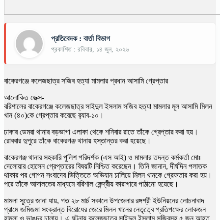
প্রতিবেদক : বার্তা বিভাগ
প্রকাশিত : রবিবার, ১৪ জুন, ২০২৬
বাকেরগঞ্জে কলেজছাত্র সজিব হত্যা মামলার প্রধান আসামি গ্রেপ্তার
আলোকিত ডেক্স-
বরিশালের বাকেরগঞ্জে কলেজছাত্র সাইদুল ইসলাম সজিব হত্যা মামলার মূল আসামি মিলন
খান (৪০)কে গ্রেপ্তার করেছে র‍্যাব-১০।
ঢাকার ডেমরা থানার বড়ভাগা এলাকা থেকে শনিবার রাতে তাঁকে গ্রেপ্তার করা হয়।
রোববার দুপুরে তাঁকে বাকেরগঞ্জ থানায় হস্তান্তর করা হয়েছে।
বাকেরগঞ্জ থানার সহকারি পুলিশ পরিদর্শক (এস আই) ও মামলার তদন্ত কর্মকর্তা মোঃ
দেলোয়ার হোসেন গ্রেপ্তারের বিষয়টি নিশ্চিত করেছেন। তিনি জানান, দীর্ঘদিন পলাতক
থাকার পর গোপন সংবাদের ভিত্তিতে অভিযান চালিয়ে মিলন খানকে গ্রেফতার করা হয়।
পরে তাঁকে আদালতের মাধ্যমে বরিশাল কেন্দ্রীয় কারাগারে পাঠানো হয়েছে।
মামলা সূত্রে জানা যায়, গত ২৮ মার্চ সকালে উপজেলার রঙ্গশ্রী ইউনিয়নের লোচনাবাদ
গ্রামে জমিজমা সংক্রান্ত বিরোধের জেরে মিলন খানের নেতৃত্বে প্রতিপক্ষের লোকজন
হামলা ও ভাঙচুর চালায়। এ ঘটনায় কলেজছাত্র সাইদুল ইসলাম সজিবসহ ৫ জন আহত