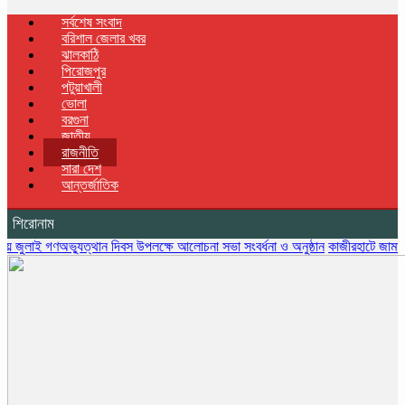
সর্বশেষ সংবাদ
বরিশাল জেলার খবর
ঝালকাঠি
পিরোজপুর
পটুয়াখালী
ভোলা
বরগুনা
জাতীয়
রাজনীতি
সারা দেশ
আন্তর্জাতিক
শিরোনাম
ণঅভ্যুত্থান দিবস উপলক্ষে আলোচনা সভা সংবর্ধনা ও অনুষ্ঠান
কাজীরহাটে জামায়াতে ইসলামী