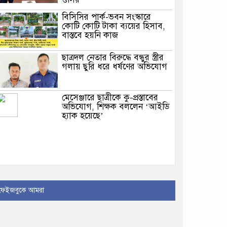
বিসিসির পার্ক-ভবন সংস্কারে
কোটি কোটি টাকা ব্যয়ের হিসাব,
বাস্তবে হয়নি কাজ
ছাত্রদল নেতার বিরুদ্ধে বন্ধুর স্ত্রীর
গলায় ছুরি ধরে ধর্ষণের অভিযোগ
মেসেঞ্জারে ছাত্রীকে কু-প্রস্তাবের
অভিযোগ, শিক্ষক বললেন ‘আইডি
হ্যাক হয়েছে’
মেহেন্দিগঞ্জে বিএনপি নেতার
মায়ের কবর জিয়ারত করলেন
প্রতিমন্ত্রী রাজিব আহসান
ফেইজবুকে আমরা