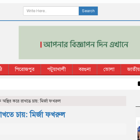
Search
ি
পিরোজপুর
পটুয়াখালী
বরগুনা
ভোলা
জাতীয়
কাউখ
কে অস্থির করে রাখতে চায়: মির্জা ফখরুল
রাখতে চায়: মির্জা ফখরুল