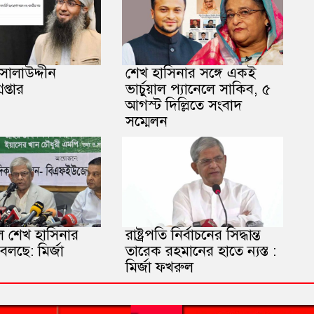
ালাউদ্দীন
শেখ হাসিনার সঙ্গে একই
প্তার
ভার্চুয়াল প্যানেলে সাকিব, ৫
আগস্ট দিল্লিতে সংবাদ
সম্মেলন
ল শেখ হাসিনার
রাষ্ট্রপতি নির্বাচনের সিদ্ধান্ত
লছে: মির্জা
তারেক রহমানের হাতে ন্যস্ত :
মির্জা ফখরুল