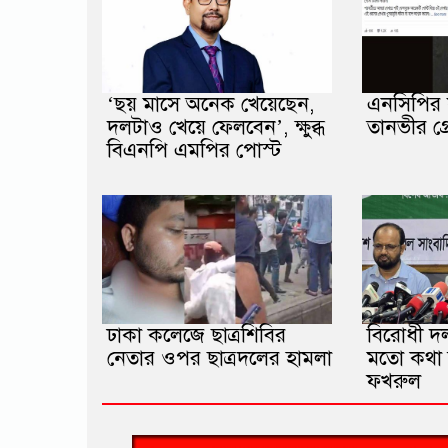
‘ছয় মাসে অনেক খেয়েছেন,
এনসিপির স
দলটাও খেয়ে ফেলবেন’, ক্ষুব্ধ
তানভীর গ্রে
বিএনপি এমপির পোস্ট
ঢাকা কলেজে ছাত্রশিবির
বিরোধী দ
নেতার ওপর ছাত্রদলের হামলা
মতো কথা ব
ফখরুল