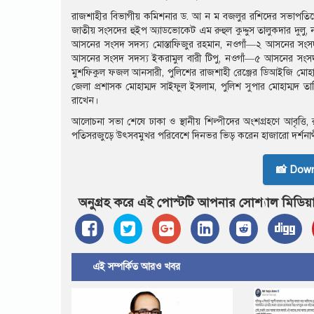
রাজশাহীর বিভাগীয় কমিশনার ড. আ ন ম বজলুর রশিদের সভাপতিত্বে ভূমি
জাতীয় সংসদের হুইপ অ্যাডভোকেট এম রুহুল কুদ্দুস তালুকদার দু
আসনের সংসদ সদস্য মোস্তাফিজুর রহমান, নওগাঁ—২ আসনের সংস
আসনের সংসদ সদস্য ইকরামুল বারী টিপু, নওগাঁ—৫ আসনের সংসদ সদস
মুশফিকুল ফজল আনসারী, পুলিশের রাজশাহী রেঞ্জের ডিআইজি মোহাম্মদ 
জেলা প্রশাসক মোহাম্মদ সাইফুল ইসলাম, পুলিশ সুপার মোহাম্মদ তারি
রাখেন।
আলোচনা সভা শেষে ঢাকা ও স্থানীয় শিল্পীদের অংশগ্রহণে আবৃত্তি, রবী
পতিসরজুড়ে উৎসবমুখর পরিবেশে দিনভর ভিড় করেন হাজারো দর্শনার্থী ও 
📸 Dow
অনুগ্রহ করে এই পোস্টটি আপনার সোশ্যাল মিডিয়া
এই সম্পর্কিত আরও খবর