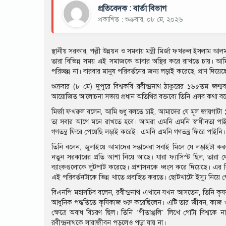
প্রতিবেদক : বার্তা বিভাগ
প্রকাশিত : শুক্রবার, ০৮ মে, ২০২৬
স্থানীয় সরকার, পল্লী উন্নয়ন ও সমবায় মন্ত্রী মির্জা ফখরুল ইসলাম আ
তারা বিভিন্ন সময় এই সমাজকে আবার অস্থির করে রাখতে চায়। আমি 
পরিচ্ছন্ন না। বারবার মানুষ পরিবর্তনের জন্য লড়াই করেছে, প্রাণ দিয়েছে
শুক্রবার (৮ মে) দুপুরে বিশ্বকবি রবীন্দ্রনাথ ঠাকুরের ১৬৫তম জন্ম
আয়োজিত আলোচনা সভায় প্রধান অতিথির বক্তব্যে তিনি এসব কথা ব
মির্জা ফখরুল বলেন, আমি শুধু বলতে চাই, আমাদের যে মূল জায়গাটা 
তা সবার আগে মনে রাখতে হবে। আমরা এমনি এমনি স্বাধীনতা পাইনি
গণতন্ত্র ফিরে পেয়েছি লড়াই করেই। এমনি এমনি গণতন্ত্র ফিরে পাইনি।
তিনি বলেন, জুলাইয়ে আমাদের সন্তানেরা সবাই মিলে যে লড়াইটা করল
নতুন সরকারের প্রতি আশা নিয়ে আছে। যারা ফ্যাসিস্ট ছিল, তারা 
ব্যাংকগুলোকে লুটপাট করেছে। প্রশাসনকে ধ্বংস করে দিয়েছে। এর
এই পরিবর্তনটাকে ভিন্ন খাতে প্রবাহিত করতে। ছোটখাটো ইস্যু ন
বিএনপি মহাসচিব বলেন, রবীন্দ্রনাথ এখানে যখন আসতেন, তিনি কৃষক
আধুনিক পদ্ধতিতে কৃষিকাজ শুরু করেছিলেন। এটি তার জীবন, কাজ ও ক
ক্ষেত্রে অবাধ বিচরণ ছিল। তিনি ‘গীতাঞ্জলি’ লিখে গোটা বিশ্বকে ন
রবীন্দ্রনাথকে সারাজীবন পড়লেও পড়া যায় না।