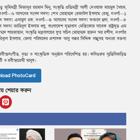
মন্ত্রী মিজানুর রহমান মিনু, সংস্কৃতি প্রতিমন্ত্রী আলী নেওয়াজ মাহমুদ খৈয়ম,
লু, নওগাঁ—৬ আসনের সংসদ সদস্য শেখ মোহাম্মদ রেজাউল ইসলাম রেজু, নওগাঁ—১
দ সদস্য এনামুল হক, নওগাঁ—৩ আসনের সংসদ সদস্য ফজলে হুদা, নওগাঁ—৪
্য জাহিদুল ইসলাম ধলু, বাংলাদেশ দূতাবাস মেক্সিকোর সাবেক রাষ্ট্রদূত এম
শাহজাহান, সংস্কৃতি মন্ত্রণালয়ের যুগ্ম সচিব মোহাম্মদ হারুন অর রশীদ, নওগাঁর
কুল ইসলাম, জেলা পরিষদের প্রশাসক আবু বক্কর সিদ্দিক নান্নুসহ অন্যরা বক্তব্য
ন্দ্রসংগীত, নৃত্য ও সাংস্কৃতিক অনুষ্ঠান পরিবেশিত হয়। কবিগুরুর স্মৃতিবিজড়িত
রবীন্দ্রপ্রেমী মানুষ।
nload PhotoCard
য় শেয়ার করুন