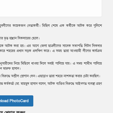
ন যুবলীগের কয়েকজন নেতাকর্মী। মিছিল শেষে এক কর্মীকে আটক করে পুলিশে
 মৃত হান্নান সিকদারের ছেলে।
মীমকে আটক করা হয়। এর আগে জেলা ছাত্রলীগের সাবেক সভাপতি লিটন সিকদার
ে শহরের প্রধান সড়ক প্রদক্ষিণ করে। এ সময় তারা আওয়ামী লীগের কার্যক্রম
নুসারীদের নিয়ে মিছিলে ধাওয়া দিলে সবাই পালিয়ে যায়। এ সময় শামীম পালিয়ে
েন মারুফ হাসান।
বিরুদ্ধে অশ্লীল স্লোগান দেন। এছাড়াও তারা শহরে নাশকতা করার চেষ্টা করছিল।
কর্মকর্তা মো. মাহমুদ হাসান বলেন, আটক ব্যক্তির বিরুদ্ধে আইনগত ব্যবস্থা গ্রহণ
nload PhotoCard
য় শেয়ার করুন