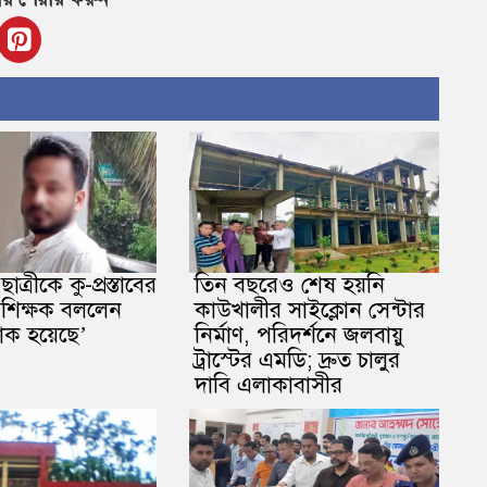
ছাত্রীকে কু-প্রস্তাবের
তিন বছরেও শেষ হয়নি
শিক্ষক বললেন
কাউখালীর সাইক্লোন সেন্টার
াক হয়েছে’
নির্মাণ, পরিদর্শনে জলবায়ু
ট্রাস্টের এমডি; দ্রুত চালুর
দাবি এলাকাবাসীর