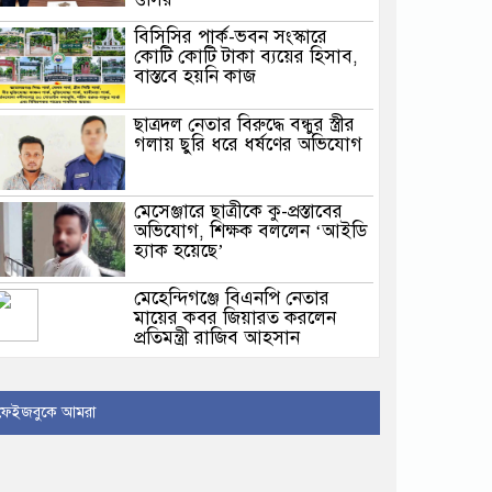
বিসিসির পার্ক-ভবন সংস্কারে
কোটি কোটি টাকা ব্যয়ের হিসাব,
বাস্তবে হয়নি কাজ
ছাত্রদল নেতার বিরুদ্ধে বন্ধুর স্ত্রীর
গলায় ছুরি ধরে ধর্ষণের অভিযোগ
মেসেঞ্জারে ছাত্রীকে কু-প্রস্তাবের
অভিযোগ, শিক্ষক বললেন ‘আইডি
হ্যাক হয়েছে’
মেহেন্দিগঞ্জে বিএনপি নেতার
মায়ের কবর জিয়ারত করলেন
প্রতিমন্ত্রী রাজিব আহসান
ফেইজবুকে আমরা
নিরাপত্তা পেলে আনন্দের সঙ্গেই
দেশে ফিরব: রয়টার্সকে সাকিব