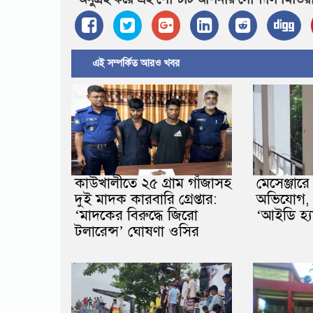
এই সম্পর্কিত আরও খবর
কাউখালীতে ২৫ গ্রাম গাঁজাসহ
মেসেঞ্জারে 
দুই মাদক কারবারি গ্রেপ্তার:
অভিযোগ, 
‘মাদকের বিরুদ্ধে জিরো
‘আইডি হ্য
টলারেন্স’ ঘোষণা ওসির