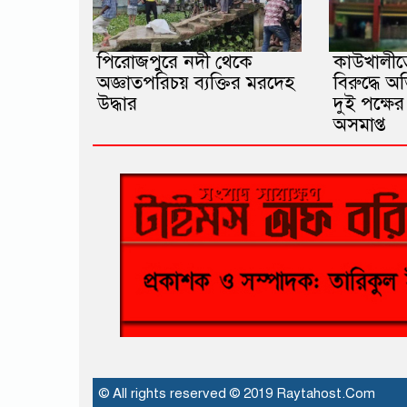
পিরোজপুরে নদী থেকে
কাউখালীতে
অজ্ঞাতপরিচয় ব্যক্তির মরদেহ
বিরুদ্ধে অ
উদ্ধার
দুই পক্ষের 
অসমাপ্ত
© All rights reserved © 2019 Raytahost.Com