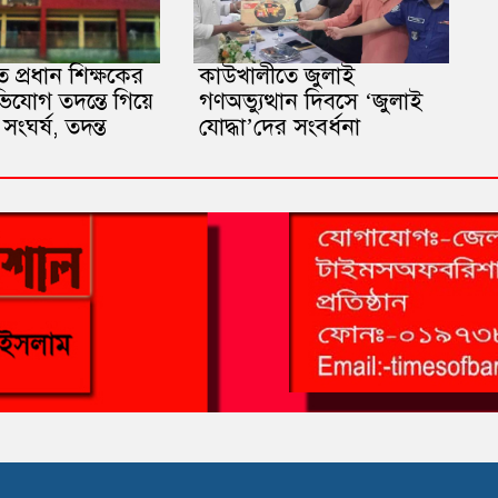
 প্রধান শিক্ষকের
কাউখালীতে জুলাই
ভিযোগ তদন্তে গিয়ে
গণঅভ্যুত্থান দিবসে ‘জুলাই
সংঘর্ষ, তদন্ত
যোদ্ধা’দের সংবর্ধনা