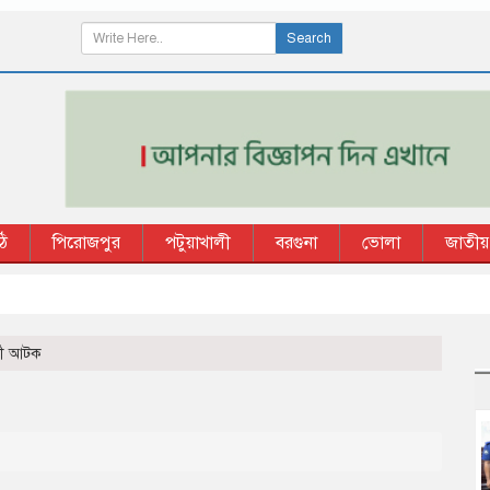
Search
ি
পিরোজপুর
পটুয়াখালী
বরগুনা
ভোলা
জাতীয়
কাউখ
্মী আটক