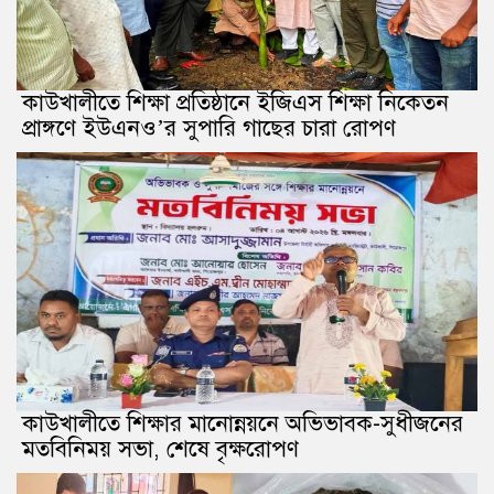
কাউখালীতে শিক্ষা প্রতিষ্ঠানে ইজিএস শিক্ষা নিকেতন
প্রাঙ্গণে ইউএনও’র সুপারি গাছের চারা রোপণ
কাউখালীতে শিক্ষার মানোন্নয়নে অভিভাবক-সুধীজনের
মতবিনিময় সভা, শেষে বৃক্ষরোপণ