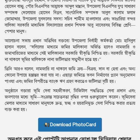
মুক্তিযোদ্ধা খলিলুর রহমান, উপজেলা বিএনপির সাবেক যুগ্ম আহ্বায়ক সিকদার জাকির
হোসেন বাচ্চু, পৌর বিএনপির আহ্বায়ক আব্দুল মান্নান, উপজেলা বিএনপির যুগ্ম সাধারণ
সম্পাদক দেলোয়ার হোসেন বিপ্লব, সাংগঠনিক সম্পাদক আবুল কালাম মলাদ
জোমাদ্দার, উপজেলা যুবদলের সদস্য সচিব শামীম হাওলাদার এবং ভাণ্ডারিয়া বন্দর
বালিকা সরকারি মাধ্যমিক বিদ্যালয়ের প্রধান শিক্ষক আবু নাসেরসহ বিভিন্ন শ্রেণি—
পেশার মানুষ।
আলোচনা সভায় প্রধান অতিথির বক্তব্যে উপজেলা নির্বাহী কর্মকর্তা মোঃ হাসিবুল
হাসান বলেন, “দলিলের মাধ্যমে জমির মালিকানা অর্জিত হলেও নামজারি ও
জমাখারিজের মাধ্যমে সেই মালিকানার সরকারি স্বীকৃতি নিশ্চিত হয়। সরকারি স্বীকৃতি
না থাকলে ভূমির মালিককে নানা জটিলতার সম্মুখীন হতে হয়।”
তিনি আরও বলেন, নামজারি না থাকলে জমি ক্রয়—বিক্রয়, দান বা হেবা এবং অন্য
কোনো উপায়ে হস্তান্তর করা যায় না। এছাড়া জমিতে ভবন নির্মাণের প্ল্যান অনুমোদন
পাওয়া এবং জমির বিপরীতে ব্যাংক ঋণ গ্রহণ করতেও জটিলতা সৃষ্টি হয়।
অনুষ্ঠানে বক্তারা ভূমি সেবা সহজীকরণ, ডিজিটাল পদ্ধতিতে সেবা প্রদান এবং
জনগণের মধ্যে ভূমি—সংক্রান্ত সচেতনতা বৃদ্ধির ওপর গুরুত্বারোপ করেন। ভূমিসেবা
মেলার মাধ্যমে সাধারণ মানুষকে দ্রুত, স্বচ্ছ ও হয়রানিমুক্ত সেবা নিশ্চিত করার প্রত্যয়
ব্যক্ত করা হয়।
Download PhotoCard
অনুগ্রহ করে এই পোস্টটি আপনার সোশ্যাল মিডিয়ায় শেয়ার