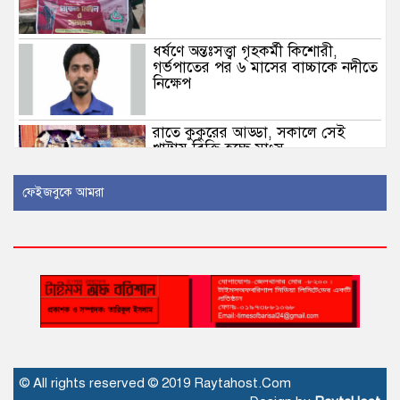
ধর্ষণে অন্তঃসত্ত্বা গৃহকর্মী কিশোরী,
গর্ভপাতের পর ৬ মাসের বাচ্চাকে নদীতে
নিক্ষেপ
রাতে কুকুরের আড্ডা, সকালে সেই
খাট্টায় বিক্রি হচ্ছে মাংস
ফেইজবুকে আমরা
রাষ্ট্রীয় অনুষ্ঠানে হট্টগোল-বিশৃঙ্খলায়
‘দুঃখিত-লজ্জিত’ রাষ্ট্রপতি
হাম সন্দেহে আরও ৫ শিশুর মৃত্যু
শহীদদের রক্তের মর্যাদা রক্ষায় গণতন্ত্রকে
© All rights reserved © 2019 Raytahost.Com
প্রাতিষ্ঠানিক রূপ দেওয়া হবে: তথ্যমন্ত্রী