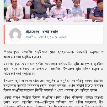
প্রতিবেদক : বার্তা বিভাগ
প্রকাশিত : মঙ্গলবার, ১৯ মে, ২০২৬
পিরোজপুরের ভাণ্ডারিয়া “ভূমিসেবা মেলা ২০২৬”—এর উদ্বোধনী অনুষ্ঠান ও
আলোচনা সভা অনুষ্ঠিত হয়েছে।
মঙ্গলবার (১৯ মে) সকাল ১০টায় ‘জনবান্ধব অটোমেটেড ভূমি ব্যবস্থাপনা, সুরক্ষিত
ভূমি, সমৃদ্ধ ভবিষ্যৎ’ এ প্রতিপাদ্যে ভাণ্ডারিয়া উপজেলা ভূমি অফিস চত্বরে এ
আলোচনা সভা অনুষ্ঠিত হয়।
উপজেলা ভূমি অফিসের আয়োজনে অনুষ্ঠিত এ অনুষ্ঠানে সভাপতিত্ব করেন ভাণ্ডারিয়া
উপজেলার সহকারী কমিশনার (ভূমি) উজ্জ্বল হালদার। প্রধান অতিথি হিসেবে উপস্থিত
ছিলেন ভাণ্ডারিয়া উপজেলা নির্বাহী কর্মকর্তা ও পৌর প্রশাসক মোঃ হাসিবুল হাসান।
এসময় আরও উপস্থিত ছিলেন ভাণ্ডারিয়া থানার পুলিশ পরিদর্শক (তদন্ত) রত্নেশ্বর
কুমার মণ্ডল, ভাণ্ডারিয়া সাব—রেজিস্ট্রার অফিসার পার্থ প্রতিম মজুমদার, বীর