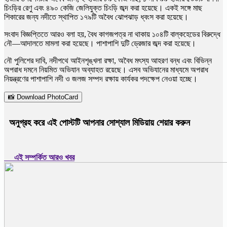
চিংড়ির রেণু এবং ৪৯০ কেজি জেলিযুক্ত চিংড়ি জব্দ করা হয়েছে। একই সঙ্গে মাছ
শিকারের জন্য নদীতে স্থাপিত ১৭৯টি অবৈধ ঝোপঝাড় ধ্বংস করা হয়েছে।
সংবাদ বিজ্ঞপ্তিতে আরও বলা হয়, বৈধ কাগজপত্র না থাকায় ১০৪টি বাল্কহেডের বিরুদ্ধে
নৌ—আদালতে মামলা করা হয়েছে। পাশাপাশি দুটি ড্রেজার জব্দ করা হয়েছে।
নৌ পুলিশের দাবি, নদীপথে আইনশৃঙ্খলা রক্ষা, অবৈধ মৎস্য আহরণ বন্ধ এবং বিভিন্ন
অপরাধ দমনে নিয়মিত অভিযান অব্যাহত রয়েছে। এসব অভিযানের মাধ্যমে অপরাধ
নিয়ন্ত্রণের পাশাপাশি নদী ও জলজ সম্পদ রক্ষায় কার্যকর পদক্ষেপ নেওয়া হচ্ছে।
📸 Download PhotoCard
অনুগ্রহ করে এই পোস্টটি আপনার সোশ্যাল মিডিয়ায় শেয়ার করুন
এই সম্পর্কিত আরও খবর