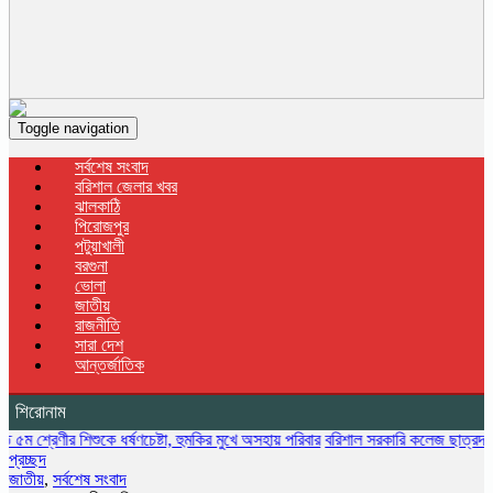
Toggle navigation
সর্বশেষ সংবাদ
বরিশাল জেলার খবর
ঝালকাঠি
পিরোজপুর
পটুয়াখালী
বরগুনা
ভোলা
জাতীয়
রাজনীতি
সারা দেশ
আন্তর্জাতিক
শিরোনাম
র শিশুকে ধর্ষণচেষ্টা, হুমকির মুখে অসহায় পরিবার
বরিশাল সরকারি কলেজ ছাত্রদলের বৃক্ষরোপণ 
প্রচ্ছদ
জাতীয়
,
সর্বশেষ সংবাদ