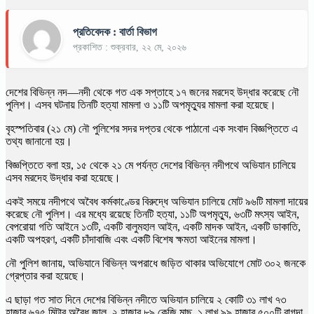
প্রতিবেদক : বার্তা বিভাগ
প্রকাশিত : শুক্রবার, ২২ মে, ২০২৬
দেশের বিভিন্ন নদ—নদী থেকে গত এক সপ্তাহে ১৭ জনের মরদেহ উদ্ধার করেছে নৌ
পুলিশ। এসব ঘটনায় তিনটি হত্যা মামলা ও ১১টি অপমৃত্যুর মামলা করা হয়েছে।
বৃহস্পতিবার (২১ মে) নৌ পুলিশের সদর দপ্তর থেকে পাঠানো এক সংবাদ বিজ্ঞপ্তিতে এ
তথ্য জানানো হয়।
বিজ্ঞপ্তিতে বলা হয়, ১৫ থেকে ২১ মে পর্যন্ত দেশের বিভিন্ন নদীপথে অভিযান চালিয়ে
এসব মরদেহ উদ্ধার করা হয়েছে।
একই সময়ে নদীপথে অবৈধ কর্মকাণ্ডের বিরুদ্ধে অভিযান চালিয়ে মোট ৯৬টি মামলা দায়ের
করেছে নৌ পুলিশ। এর মধ্যে রয়েছে তিনটি হত্যা, ১১টি অপমৃত্যু, ৬৩টি মৎস্য আইন,
বেপরোয়া গতি আইনে ১৩টি, একটি বালুমহাল আইন, একটি মাদক আইন, একটি ডাকাতি,
একটি অপহরণ, একটি চাঁদাবাজি এবং একটি বিশেষ ক্ষমতা আইনের মামলা।
নৌ পুলিশ জানায়, অভিযানে বিভিন্ন অপরাধে জড়িত থাকার অভিযোগে মোট ৩০২ জনকে
গ্রেপ্তার করা হয়েছে।
এ ছাড়া গত সাত দিনে দেশের বিভিন্ন নদীতে অভিযান চালিয়ে ২ কোটি ৩১ লাখ ৭৩
হাজার ৬৭৫ মিটার অবৈধ জাল, ২ হাজার ৮৯ কেজি মাছ, ১ লাখ ৯৯ হাজার ৫০০টি বাগদা