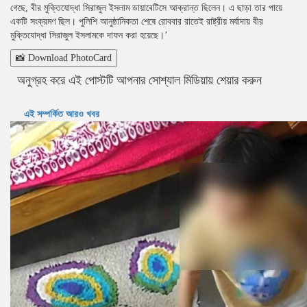
গেছে, বীর মুক্তিযোদ্ধা সিরাজুল ইসলাম ডায়াবেটিসে আক্রান্ত ছিলেন। এ ছাড়া তার পায়ে
একটি সংক্রমণ ছিল। পুলিশি আনুষ্ঠানিকতা শেষে রোববার রাতেই রাষ্ট্রীয় মর্যাদায় বীর
মুক্তিযোদ্ধা সিরাজুল ইসলামকে দাফন করা হয়েছে।’
📸 Download PhotoCard
অনুগ্রহ করে এই পোস্টটি আপনার সোশ্যাল মিডিয়ায় শেয়ার করুন
এই সম্পর্কিত আরও খবর