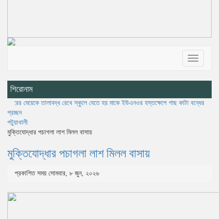
Toggle
navigatio
শিরোনাম
কে তালাবদ্ধ রেখে স্কুলে যেতে হয় মাকে
ইউএনওর হস্তক্ষেপে গাছ কাটা বন্ধের ১৩ দিন পর ফের কে
প্রচ্ছদ
পটুয়াখালী
মুক্তিযোদ্ধার পচাগলা লাশ মিলল বাসায়
মুক্তিযোদ্ধার পচাগলা লাশ মিলল বাসায়
প্রকাশিত সময় সোমবার, ৮ জুন, ২০২৬