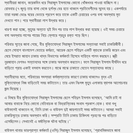
স্থানীয়রা জানান, কয়েকদিন ধরে সিরাজুল ইসলামের কোনো খোঁজখবর পাওয়া যাচ্ছিল না।
রোববার (৭ জুন) তার বাসা থেকে দুর্গন্ধ বের হতে থাকলে প্রতিবেশীদের সন্দেহ হয়। একপর্যায়ে
তারা দরজা ভেঙে ঘরের ভেতরে প্রবেশ করে তাকে একটি চেয়ারের ওপর বসা অবস্থায় মৃত
দেখতে পান। পরে স্থানীয়রা লাশ উদ্ধার করে।
ধারণা করা হচ্ছে, মৃত্যুর অন্তত দুই দিন পর তার লাশ উদ্ধার করা হয়েছে। ওই সময় চেয়ারে
বসা অবস্থায় লাশের পায়ের নিচে ফ্লোরে প্রচুর রক্ত পড়ে ছিল।
পরিবার সূত্রে জানা গেছে, বীর মুক্তিযোদ্ধা সিরাজুল ইসলামের সন্তানরা সবাই চাকরিজীবী।
ছেলে সোহাগ বাংলাদেশ বেতারে কর্মরত, আরেক ছেলে শহিদুল একটি ব্যাংকে চাকরি করেন এবং
মেয়ে ইসরাত জাহান ঢাকায় খাদ্য বিভাগের কর্মকর্তা হিসেবে দায়িত্ব পালন করছেন। স্ত্রী
নুরজাহান বেগমও সন্তানদের সঙ্গে ঢাকায় অবস্থান করতেন। ফলে সিরাজুল ইসলাম দীর্ঘদিন ধরে
বাড়িতে প্রায় একাই বসবাস করতেন। মাঝে মাঝে ঢাকাতে যেতেন সন্তানদের কাছে।
স্থানীয়দের মতে, পরিবারের সদস্যরা কর্মব্যস্ততার কারণে ঢাকায় থাকলেও বৃদ্ধ এই
মুক্তিযোদ্ধা নিজ বাড়িতেই সময় কাটাতেন। তার এমন নিঃসঙ্গ মৃত্যু এলাকায় ব্যাপক আলোচনার
জন্ম দিয়েছে।
এ বিষয়ে বীর মুক্তিযোদ্ধা সিরাজুল ইসলামের ছেলে শহিদুল ইসলাম বলেছেন, ‘আমি চাই না
আমার বাবাকে নিয়ে কোনো নেতিবাচক বা বিভ্রান্তিকর সংবাদ প্রকাশ হোক। বাবা শুধু
বাউফলেই থাকতেন না, তিনি ঢাকা ও বাউফল দুই জায়গাতেই সময় কাটাতেন। আমরা সবাই
চাকরিসূত্রে ঢাকায় অবস্থান করি। সম্প্রতি তিনি ঢাকায় চিকিৎসা গ্রহণের পর বাড়িতে
এসেছিলেন। সেখানেই এ মর্মান্তিক ঘটনা ঘটেছে।’
বাউফল থানার ভারপ্রাপ্ত কর্মকর্তা (ওসি) সিরাজুল ইসলাম বলেছেন, ‘প্রাথমিকভাবে জানা