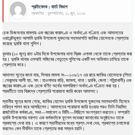
প্রতিবেদক : বার্তা বিভাগ
প্রকাশিত : বৃহস্পতিবার, ১১ জুন, ২০২৬
চেক ডিজঅনার মামলায় এক বছরের কারাদণ্ড ও অর্থদণ্ডে দণ্ডিত এবং আদালতের
ওয়ারেন্টভুক্ত আসামি দুমকি উপজেলা যুবদলের সহসভাপতি জাকির হোসেনকে গ্রেপ্তার
করেছে দুমকি থানা পুলিশ।
বুধবার (১০ জুন) রাত ৯টার দিকে উপজেলার থানা ব্রিজ এলাকা থেকে তাকে গ্রেপ্তার করা
হয়। দুমকি থানার এসআই সজিবের নেতৃত্বে পুলিশের একটি দল অভিযান চালিয়ে তাকে
গ্রেপ্তার করে।
আদালত সূত্রে জানা যায়, সিআর মামলা নং—১০৯/১৭ এর রায়ে জাকির হোসেনকে (পিতা
: সেকান্দার আলী হাং, সাং : হাওলাদার বাড়ি, জামলা, থানা : দুমকি, জেলা : পটুয়াখালী) এক
বছরের কারাদণ্ড এবং চেকে বর্ণিত অর্থের সমপরিমাণ অর্থদণ্ডে দণ্ডিত করা হয়।
পরবর্তীতে তার বিরুদ্ধে গ্রেপ্তারি পরোয়ানা জারি করেন আদালত।
স্থানীয় সূত্রে জানা গেছে, জাকির হোসেন দুমকি উপজেলা যুবদলের সহসভাপতি হিসেবে
দায়িত্ব পালন করে আসছিলেন। আদালতের পরোয়ানা জারি হওয়ার পরও তিনি নিয়মিত
রাজনৈতিক কর্মকাণ্ড, সভা—সমাবেশ ও মিটিং—মিছিলে অংশগ্রহণ করতেন। সম্প্রতি
দুমকি উপজেলার নবাগত এক কর্মকর্তাকে ফুলেল শুভেচ্ছা জানানোর অনুষ্ঠানেও তাকে
প্রকাশ্যে দেখা যায়। এ কারণে স্থানীয়দের মধ্যে প্রশ্ন দেখা দেয়, প্রকাশ্যে চলাফেরা
করলেও কেন দীর্ঘদিন তাকে গ্রেপ্তার করা সম্ভব হয়নি।