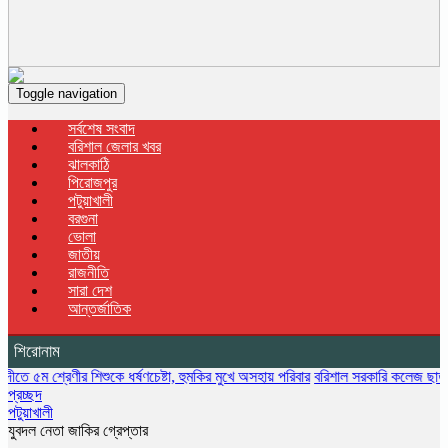
Toggle navigation
সর্বশেষ সংবাদ
বরিশাল জেলার খবর
ঝালকাঠি
পিরোজপুর
পটুয়াখালী
বরগুনা
ভোলা
জাতীয়
রাজনীতি
সারা দেশ
আন্তর্জাতিক
শিরোনাম
রেণীর শিশুকে ধর্ষণচেষ্টা, হুমকির মুখে অসহায় পরিবার
বরিশাল সরকারি কলেজ ছাত্রদলের বৃক্ষরো
প্রচ্ছদ
পটুয়াখালী
যুবদল নেতা জাকির গ্রেপ্তার