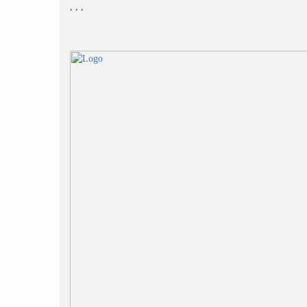
,
,
,