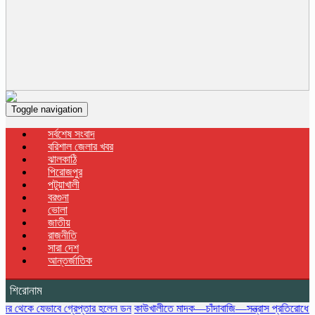
Toggle navigation
সর্বশেষ সংবাদ
বরিশাল জেলার খবর
ঝালকাঠি
পিরোজপুর
পটুয়াখালী
বরগুনা
ভোলা
জাতীয়
রাজনীতি
সারা দেশ
আন্তর্জাতিক
শিরোনাম
যেভাবে গ্রেপ্তার হলেন ডন
কাউখালীতে মাদক—চাঁদাবাজি—সন্ত্রাস প্রতিরোধে কমিউনিটি পুল