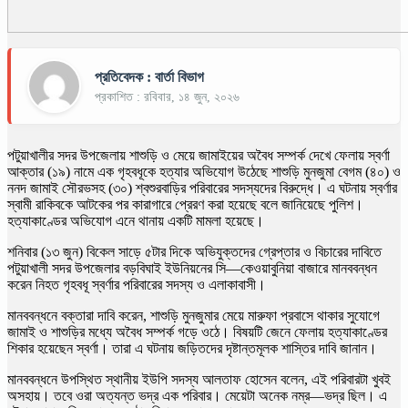
প্রতিবেদক : বার্তা বিভাগ
প্রকাশিত : রবিবার, ১৪ জুন, ২০২৬
পটুয়াখালীর সদর উপজেলায় শাশুড়ি ও মেয়ে জামাইয়ের অবৈধ সম্পর্ক দেখে ফেলায় স্বর্ণা
আক্তার (১৯) নামে এক গৃহবধূকে হত্যার অভিযোগ উঠেছে শাশুড়ি মুনজুমা বেগম (৪০) ও
ননদ জামাই সৌরভসহ (৩০) শ্বশুরবাড়ির পরিবারের সদস্যদের বিরুদ্ধে। এ ঘটনায় স্বর্ণার
স্বামী রাকিবকে আটকের পর কারাগারে প্রেরণ করা হয়েছে বলে জানিয়েছে পুলিশ।
হত্যাকাণ্ডের অভিযোগ এনে থানায় একটি মামলা হয়েছে।
শনিবার (১৩ জুন) বিকেল সাড়ে ৫টার দিকে অভিযুক্তদের গ্রেপ্তার ও বিচারের দাবিতে
পটুয়াখালী সদর উপজেলার বড়বিঘাই ইউনিয়নের সি—কেওয়াবুনিয়া বাজারে মানববন্ধন
করেন নিহত গৃহবধূ স্বর্ণার পরিবারের সদস্য ও এলাকাবাসী।
মানববন্ধনে বক্তারা দাবি করেন, শাশুড়ি মুনজুমার মেয়ে মারুফা প্রবাসে থাকার সুযোগে
জামাই ও শাশুড়ির মধ্যে অবৈধ সম্পর্ক গড়ে ওঠে। বিষয়টি জেনে ফেলায় হত্যাকাণ্ডের
শিকার হয়েছেন স্বর্ণা। তারা এ ঘটনায় জড়িতদের দৃষ্টান্তমূলক শাস্তির দাবি জানান।
মানববন্ধনে উপস্থিত স্থানীয় ইউপি সদস্য আলতাফ হোসেন বলেন, এই পরিবারটা খুবই
অসহায়। তবে ওরা অত্যন্ত ভদ্র এক পরিবার। মেয়েটা অনেক নম্র—ভদ্র ছিল। এ