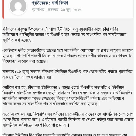
প্রতিবেদক : বার্তা বিভাগ
প্রকাশিত : মঙ্গলবার, ১৬ জুন, ২০২৬
বরিশালের বাবুগঞ্জ উপজেলার চাঁদপাশা ইউনিয়নে বালু ব্যবসায়ীর কাছে চাঁদা দাবির
অভিযোগে গণপিটুনির ঘটনার পর বিএনপির দুই নেতার সব সাংগঠনিক পদ সাময়িকভাবে
স্থগিত করা হয়েছে।
একইসঙ্গে দলীয় নেতাকর্মীদের তাদের সঙ্গে সাংগঠনিক যোগাযোগ না রাখার আহ্বান জানানো
হয়েছে। পাশাপাশি পরবর্তী নির্দেশ না দেওয়া পর্যন্ত তাদের দলীয় কার্যক্রমে অংশগ্রহণেও
নিষেধাজ্ঞা আরোপ করা হয়েছে।
মঙ্গলবার (১৬ জুন) সকালে চাঁদপাশা ইউনিয়ন বিএনপির পক্ষ থেকে দলীয় প্যাডে প্রকাশিত
এক নোটিশে এ তথ্য জানানো হয়।
নোটিশে বলা হয়, চাঁদপাশা ইউনিয়নের ২ নম্বর ওয়ার্ড বিএনপির সভাপতি ও ইউনিয়ন
বিএনপির সাংগঠনিক সম্পাদক মেহেদী হাসান জাকির মোল্লা এবং ২ নম্বর ওয়ার্ড বিএনপির
সাংগঠনিক সম্পাদক আব্দুর রাজ্জাকের বিরুদ্ধে সংগঠনবিরোধী কর্মকাণ্ডের অভিযোগে
তাদের দলের সব সাংগঠনিক পদ সাময়িকভাবে স্থগিত করা হয়েছে।
এতে আরও বলা হয়, বিএনপির সব পর্যায়ের নেতাকর্মীদের তাদের সঙ্গে সাংগঠনিক যোগাযোগ
থেকে বিরত থাকতে হবে। একইসঙ্গে পরবর্তী নির্দেশনা না দেওয়া পর্যন্ত তারা দলের কোনো
সাংগঠনিক কর্মকাণ্ডে অংশ নিতে পারবেন না।
চাঁদপাশা ইউনিয়ন বিএনপির সভাপতি আলমগীর হোসেন স্বপন ও সাধারণ সম্পাদক মো.