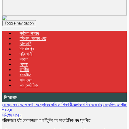
Toggle navigation
সর্বশেষ সংবাদ
বরিশাল জেলার খবর
ঝালকাঠি
পিরোজপুর
পটুয়াখালী
বরগুনা
ভোলা
জাতীয়
রাজনীতি
সারা দেশ
আন্তর্জাতিক
শিরোনাম
েহাল দশা, সংস্কারের দাবিতে শিক্ষার্থী-এলাকাবাসীর অবরোধ
মেহেন্দিগঞ্জে গাঁজা গাছসহ মাদ
প্রচ্ছদ
সর্বশেষ সংবাদ
বরিসশালে দুই চাদাবাজকে গণপিটুনির পর সাংগঠনিক পদ স্থগিত