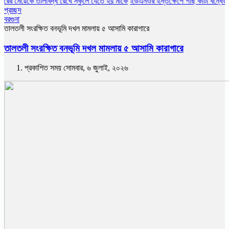
ে তালাবদ্ধ রেখে স্কুলে যেতে হয় মাকে
ইউএনওর হস্তক্ষেপে গাছ কাটা বন্ধের ১৩ দিন প
প্রচ্ছদ
বরগুনা
তালতলী সংরক্ষিত বনভূমি দখল মামলায় ৫ আসামি কারাগারে
তালতলী সংরক্ষিত বনভূমি দখল মামলায় ৫ আসামি কারাগারে
প্রকাশিত সময় সোমবার, ৬ জুলাই, ২০২৬