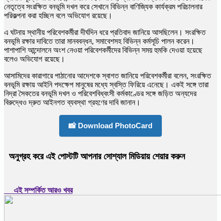
নেতৃত্বে সংরক্ষিত বনভূমি দখল করে সেখানে বিভিন্ন বাণিজ্যিক কার্যক্রম পরিচালনার
পরিকল্পনা করা হচ্ছিল বলে অভিযোগ রয়েছে।
এ ঘটনায় স্থানীয় পরিবেশকর্মীরা দীর্ঘদিন ধরে প্রতিবাদ জানিয়ে আসছিলেন। সংরক্ষিত
বনভূমি রক্ষার দাবিতে তারা মানববন্ধন, সমাবেশসহ বিভিন্ন কর্মসূচি পালন করেন।
পাশাপাশি আন্দোলনে অংশ নেওয়া পরিবেশকর্মীদের বিভিন্ন সময় হুমকি দেওয়া হয়েছে
বলেও অভিযোগ রয়েছে।
আসামিদের কারাগারে পাঠানোর আদেশকে স্বাগত জানিয়ে পরিবেশকর্মীরা বলেন, সংরক্ষিত
বনভূমি রক্ষায় আইনি পদক্ষেপ মানুষের মধ্যে স্বস্তি ফিরিয়ে এনেছে। একই সঙ্গে তারা
নিদ্রা সৈকতের বনভূমি দখল ও পরিবেশবিধ্বংসী কর্মকাণ্ডের সঙ্গে জড়িত অন্যদের
বিরুদ্ধেও দ্রুত আইনগত ব্যবস্থা গ্রহণের দাবি জানান।
📸 Download PhotoCard
অনুগ্রহ করে এই পোস্টটি আপনার সোশ্যাল মিডিয়ায় শেয়ার করুন
এই সম্পর্কিত আরও খবর