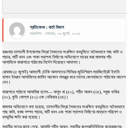
প্রতিবেদক : বার্তা বিভাগ
প্রকাশিত : সোমবার, ০৬ জুলাই, ২০২৬
বরগুনার তালতলী উপজেলার নিদ্রা সৈকতের সংরক্ষিত বনভূমিতে অবৈধভাবে গাছ কাটা ও
পাচার, মাটি খনন এবং পাকা স্থাপনা নির্মাণের অভিযোগে দায়ের করা মামলায় পাঁচ
আসামিকে কারাগারে পাঠানোর নির্দেশ দিয়েছেন আদালত।
রোববার (৫ জুলাই) আমতলী চৌকি আদালতের সিনিয়র জুডিশিয়াল ম্যাজিস্ট্রেট ইফতি
হাসান ইমরান আসামিদের জামিন আবেদন নামঞ্জুর করে তাদের জেলহাজতে পাঠানোর আদেশ
দেন।
কারাগারে পাঠানো আসামিরা হলেন— মাসুদ খা (৫০), শহীদ আকন (৩৫), সবুজ ফকির
(৩০), কুডি মোল্লা (৫০) এবং নেকিয়ার (৩৪)।
মামলার অভিযোগে বলা হয়েছে, তালতলীর নিদ্রা সৈকতের সংরক্ষিত বনভূমিতে অবৈধভাবে
গাছ কাটা, বনজ সম্পদ পাচার, মাটি খনন এবং পাকা স্থাপনা নির্মাণের মাধ্যমে পরিবেশ ও
বনভূমির ক্ষতি করা হয়েছে।
স্থানীয় সূত্রে জানা গেছে, আসামি শহীদ আকন, স্থানীয় জনপ্রতিনিধিসহ কয়েকজনের