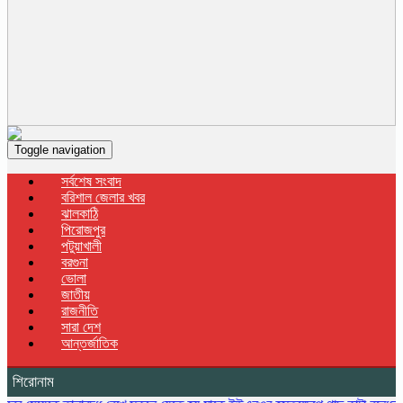
Toggle navigation
সর্বশেষ সংবাদ
বরিশাল জেলার খবর
ঝালকাঠি
পিরোজপুর
পটুয়াখালী
বরগুনা
ভোলা
জাতীয়
রাজনীতি
সারা দেশ
আন্তর্জাতিক
শিরোনাম