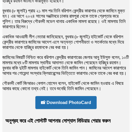
হারিছুর রহমান জামিনে কারামুক্ত হয়েছেন।
বুধবার (৮ জুলাই) প্রায় ২১ মাস পর তিনি বরিশাল কেন্দ্রীয় কারাগার থেকে জামিনে মুক্ত
হন। এর আগে ২০২৪ সালের অক্টোবরে ঢাকার রামপুরা থেকে তাকে গ্রেপ্তার করে
পুলিশ। তার বিরুদ্ধে গৌরনদী মডেল থানায় একাধিক মামলা রয়েছে। ওই মামলায় তিনি
কারাগারে ছিলেন।
একাধিক আওয়ামী লীগ নেতারা জানিয়েছেন, বুধবার (৮ জুলাই) হাইকোর্ট থেকে বরিশাল
কেন্দ্রীয় কারাগারে জামিনের আদেশ এলে অত্যন্ত গোপনীয়তা ও সতর্কতার মধ্যে দিয়ে
কারাগার থেকে হারিছুর রহমানকে বের করা হয়।
জামিনের বিষয়টি নিশ্চিত করে বরিশাল কেন্দ্রীয় কারাগারের জেলার আবু ইউসুফ বলেন, ১০টি
মামলার মধ্যে ৮টি মামলায় স্থানীয় আদালত থেকে জামিন পেয়েছেন হারিছুর রহমান।
বুধবার বাকি দুইটি মামলায় হাইকোর্ট থেকে তিনি জামিন পান। জামিনের আদেশ কারাগারে
আসার পর গোয়েন্দা সংস্থার ক্লিয়ারেন্সের ভিত্তিতে কারাগার থেকে তাকে বের করা হয়।
গৌরনদী কোর্ট জিআরও বেলাল হোসেন বলেন, হাইকোর্ট থেকে জামিন হওয়ায় এ বিষয়ে
আমার কাছে কোনো তথ্য নেই। তবে শুনেছি তিনি জামিন পেয়েছেন।
📸 Download PhotoCard
অনুগ্রহ করে এই পোস্টটি আপনার সোশ্যাল মিডিয়ায় শেয়ার করুন