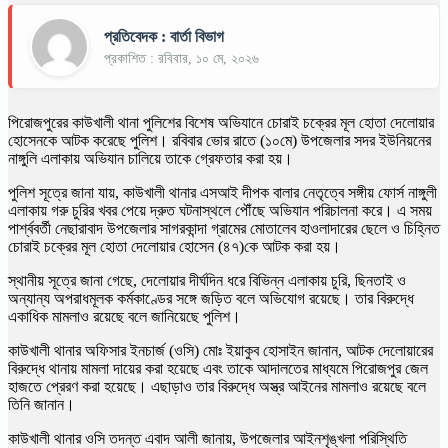
প্রতিবেদক : বার্তা বিভাগ
প্রকাশিত : রবিবার, ১০ মে, ২০২৬
পিরোজপুরের কাউখালী থানা পুলিশের বিশেষ অভিযানে চোরাই চক্রের মূল হোতা দেলোয়ার
হোসেনকে আটক করেছে পুলিশ। রবিবার ভোর রাতে (১০মে) উপজেলার সদর ইউনিয়নের
নাঙ্গুলি এলাকায় অভিযান চালিয়ে তাকে গ্রেফতার করা হয়।
পুলিশ সূত্রে জানা যায়, কাউখালী থানার এসআই দীপক বালার নেতৃত্বে সঙ্গীয় ফোর্স নাঙ্গুলী
এলাকায় গরু চুরির খবর পেয়ে দ্রুত ঘটনাস্থলে পৌঁছে অভিযান পরিচালনা করে। এ সময়
পার্শ্ববর্তী নেছারাবাদ উপজেলার সাগরকান্দা গ্রামের মোতালেব হাওলাদারের ছেলে ও চিহ্নিত
চোরাই চক্রের মূল হোতা দেলোয়ার হোসেন (৪৭)কে আটক করা হয়।
স্থানীয় সূত্রে জানা গেছে, দেলোয়ার দীর্ঘদিন ধরে বিভিন্ন এলাকায় চুরি, ছিনতাই ও
অন্যান্য অপরাধমূলক কর্মকাণ্ডের সঙ্গে জড়িত বলে অভিযোগ রয়েছে। তার বিরুদ্ধে
একাধিক মামলাও রয়েছে বলে জানিয়েছে পুলিশ।
কাউখালী থানার অফিসার ইনচার্জ (ওসি) মোঃ ইয়াকুব হোসাইন জানান, আটক দেলোয়ারের
বিরুদ্ধে থানায় মামলা দায়ের করা হয়েছে এবং তাকে আদালতের মাধ্যমে পিরোজপুর জেল
হাজতে প্রেরণ করা হয়েছে। এছাড়াও তার বিরুদ্ধে অস্ত্র আইনের মামলাও রয়েছে বলে
তিনি জানান।
কাউখালী থানার ওসি তদন্ত এবাদ আলী জানায়, উপজেলার আইনশৃঙ্খলা পরিস্থিতি