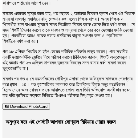
কারাগারে পাঠানোর আদেশ দেন।
মামলার এজাহার সূত্রে জানা যায়, গত বছরের ২ অক্টোবর বিকেলে ক্লাস শেষে ওই শিশুকে
মাদ্রাসা সংলগ্ন মসজিদে ঝাড়ু দেওয়ার কথা বলেন শিক্ষক সাগর। অন্য শিক্ষক ও
শিক্ষার্থীরা চলে যাওয়ার সুযোগে সাগর শিশুটিকে নিজের কক্ষে ডেকে নিয়ে ধর্ষণ করেন। সে
সময় শিশুটি চিৎকার করলে তাকে মারধর ও মাদ্রাসা থেকে বের করে দেওয়ার হুমকি দেওয়া
হয়। পরবর্তীতে আরও কয়েক দফায় মসজিদের বারান্দা সংলগ্ন কক্ষ ও শ্রেণিকক্ষে
শিশুটিকে ধর্ষণ করা হয়।
গত ১৮ এপ্রিল শিশুটির মা হঠাৎ মেয়ের শারীরিক পরিবর্তন লক্ষ্য করেন। পরে স্থানীয়
একটি ডায়াগনস্টিক সেন্টারে নিয়ে পরীক্ষা করালে চিকিৎসক জানান, শিশুটি অন্তঃসত্ত্বা।
এই ঘটনায় গত ২৩ এপ্রিল সাগরসহ দুজনের বিরুদ্ধে মদন থানায় ধর্ষণ মামলা করেন
ভুক্তভোগীর মা।
মামলার পর গত ৫ মে ময়মনসিংহের গৌরীপুর এলাকা থেকে অভিযুক্ত সাগরকে গ্রেপ্তার
করে র‍্যাব—১৪। গত বৃহস্পতিবার আদালত তার তিনদিনের রিমান্ড মঞ্জুর করেছিলেন।
রিমান্ড শেষে আজ রোববার তাকে আদালতে তোলা হলে তিনি অভিযোগ অস্বীকার করেন,
যার পরিপ্রেক্ষিতে সত্যতা নিশ্চিতে ডিএনএ পরীক্ষার সিদ্ধান্ত নেওয়া হয়।
📸 Download PhotoCard
অনুগ্রহ করে এই পোস্টটি আপনার সোশ্যাল মিডিয়ায় শেয়ার করুন