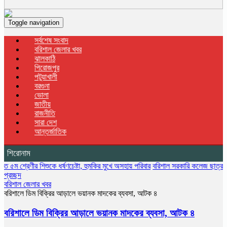
Toggle navigation
সর্বশেষ সংবাদ
বরিশাল জেলার খবর
ঝালকাঠি
পিরোজপুর
পটুয়াখালী
বরগুনা
ভোলা
জাতীয়
রাজনীতি
সারা দেশ
আন্তর্জাতিক
শিরোনাম
র শিশুকে ধর্ষণচেষ্টা, হুমকির মুখে অসহায় পরিবার
বরিশাল সরকারি কলেজ ছাত্রদলের বৃক্ষরোপণ 
প্রচ্ছদ
বরিশাল জেলার খবর
বরিশালে ডিম বিক্রির আড়ালে ভয়ানক মাদকের ব্যবসা, আটক ৪
বরিশালে ডিম বিক্রির আড়ালে ভয়ানক মাদকের ব্যবসা, আটক ৪