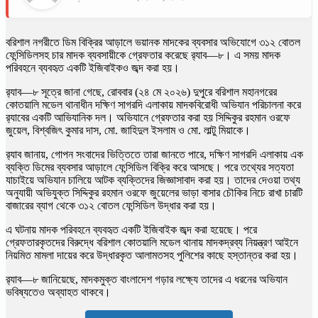
বরিশাল নগরীতে ডিম বিক্রির আড়ালে ভয়ানক মাদকের ব্যবসার অভিযোগে ৩১২ বোতল
ফেন্সিডিলসহ চার মাদক ব্যবসায়ীকে গ্রেফতার করেছে র‌্যাব—৮। এ সময় মাদক
পরিবহনে ব্যবহৃত একটি ইজিবাইকও জব্দ করা হয়।
র‌্যাব—৮ সূত্রে জানা গেছে, রোববার (২৪ মে ২০২৬) দুপুরে বরিশাল মহানগরের
কোতয়ালি মডেল থানাধীন দক্ষিণ সাগরদি এলাকায় মাদকবিরোধী অভিযান পরিচালনা করে
র‌্যাবের একটি আভিযানিক দল। অভিযানে গ্রেফতার করা হয় সিদ্দিকুর রহমান ওরফে
জুয়েল, বিশ্বজিৎ কুমার দাস, মো. জাহিদুল ইসলাম ও মো. লাল্টু মিয়াকে।
র‌্যাব জানায়, গোপন সংবাদের ভিত্তিতে তারা জানতে পারে, দক্ষিণ সাগরদি এলাকায় এক
ব্যক্তি ডিমের ব্যবসার আড়ালে ফেন্সিডিল বিক্রি করে আসছে। পরে তথ্যের সত্যতা
যাচাইয়ে অভিযান চালিয়ে আটক ব্যক্তিদের জিজ্ঞাসাবাদ করা হয়। তাদের দেওয়া তথ্য
অনুযায়ী অভিযুক্ত সিদ্দিকুর রহমান ওরফে জুয়েলের ভাড়া বাসার চৌকির নিচে রাখা চারটি
বাজারের ব্যাগ থেকে ৩১২ বোতল ফেন্সিডিল উদ্ধার করা হয়।
এ ঘটনায় মাদক পরিবহনে ব্যবহৃত একটি ইজিবাইক জব্দ করা হয়েছে। পরে
গ্রেফতারকৃতদের বিরুদ্ধে বরিশাল কোতয়ালি মডেল থানায় মাদকদ্রব্য নিয়ন্ত্রণ আইনে
নিয়মিত মামলা দায়ের করে উদ্ধারকৃত আলামতসহ পুলিশের কাছে হস্তান্তর করা হয়।
র‌্যাব—৮ জানিয়েছে, মাদকমুক্ত বাংলাদেশ গড়ার লক্ষ্যে তাদের এ ধরনের অভিযান
ভবিষ্যতেও অব্যাহত থাকবে।