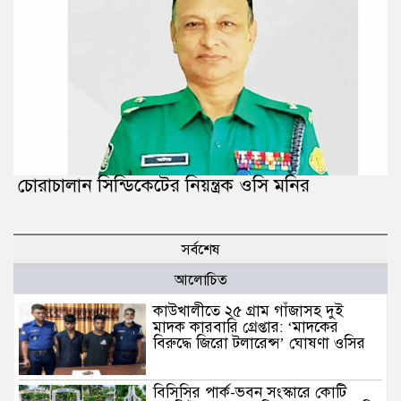
চোরাচালান সিন্ডিকেটের নিয়ন্ত্রক ওসি মনির
সর্বশেষ
আলোচিত
কাউখালীতে ২৫ গ্রাম গাঁজাসহ দুই
মাদক কারবারি গ্রেপ্তার: ‘মাদকের
বিরুদ্ধে জিরো টলারেন্স’ ঘোষণা ওসির
বিসিসির পার্ক-ভবন সংস্কারে কোটি