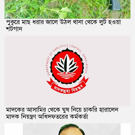
পুকুরে মাছ ধরার জালে উঠল থানা থেকে লুট হওয়া
শটগান
মাদকের আসামির থেকে ঘুষ নিয়ে চাকরি হারালেন
মাদক নিয়ন্ত্রণ অধিদফতরের কর্মকর্তা