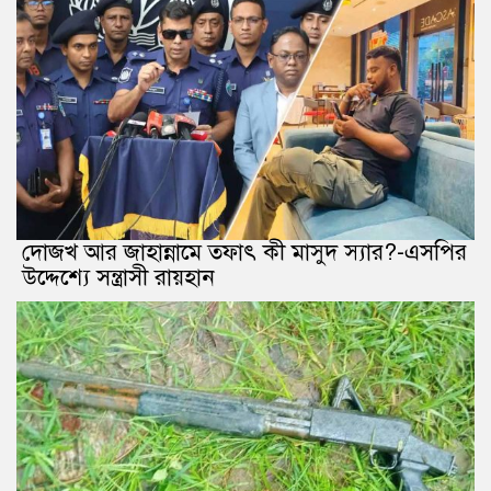
দোজখ আর জাহান্নামে তফাৎ কী মাসুদ স্যার?-এসপির
উদ্দেশ্যে সন্ত্রাসী রায়হান