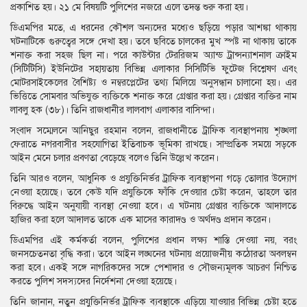
প্রকাশিত হয়। ২১ মে বিষয়টি পুলিশের নজরে এলে তদন্ত শুরু করা হয়।
ডিএমপির মতে, এ ধরনের কৌশল অন্যদের মধ্যেও ছড়িয়ে পড়ার আশঙ্কা থাকায়
ঘটনাটিকে গুরুত্বের সঙ্গে দেখা হয়। তবে ছবিতে চালকের মুখ স্পষ্ট না থাকায় তাকে
শনাক্ত করা সহজ ছিল না। পরে কাউন্টার টেররিজম অ্যান্ড ট্রান্সন্যাশনাল ক্রাইম
(সিটিটিসি) ইউনিটের সহায়তায় বিভিন্ন এলাকার সিসিটিভি ফুটেজ বিশ্লেষণ এবং
মোটরসাইকেলের বৈশিষ্ট্য ও নম্বরপ্লেটের তথ্য মিলিয়ে অনুসন্ধান চালানো হয়। এর
ভিত্তিতে সোমবার অভিযুক্ত ব্যক্তিকে শনাক্ত করে গ্রেপ্তার করা হয়। গ্রেপ্তার ব্যক্তির নাম
লাবলু হক (৩৮)। তিনি রাজধানীর লালবাগ এলাকার বাসিন্দা।
সংবাদ সম্মেলনে আনিছুর রহমান বলেন, রাজধানীতে ট্রাফিক ব্যবস্থাপনায় শৃঙ্খলা
ফেরাতে নগরবাসীর সহযোগিতা ইতিবাচক ভূমিকা রাখছে। সাম্প্রতিক সময়ে সড়কে
আইন মেনে চলার প্রবণতা বেড়েছে বলেও তিনি উল্লেখ করেন।
তিনি আরও বলেন, আধুনিক ও প্রযুক্তিনির্ভর ট্রাফিক ব্যবস্থাপনা গড়ে তোলার উদ্যোগ
নেওয়া হয়েছে। তবে কেউ যদি প্রযুক্তিকে ফাঁকি দেওয়ার চেষ্টা করেন, তাহলে তার
বিরুদ্ধে আইন অনুযায়ী ব্যবস্থা নেওয়া হবে। এ ঘটনায় গ্রেপ্তার ব্যক্তিকে আদালতে
হাজির করা হলে আদালত তাকে এক মাসের কারাদণ্ড ও অর্থদণ্ড প্রদান করেন।
ডিএমপির এই কর্মকর্তা বলেন, পুলিশের প্রধান লক্ষ্য শাস্তি দেওয়া নয়, বরং
জনসচেতনতা বৃদ্ধি করা। তবে আইন লঙ্ঘনের ঘটনায় প্রয়োজনীয় কঠোরতা অবলম্বন
করা হবে। একই সঙ্গে নাগরিকদের সঙ্গে পেশাদার ও সৌজন্যমূলক আচরণ নিশ্চিত
করতে পুলিশ সদস্যদের নির্দেশনা দেওয়া হয়েছে।
তিনি জানান, নতুন প্রযুক্তিনির্ভর ট্রাফিক ব্যবস্থাকে এড়িয়ে যাওয়ার বিভিন্ন চেষ্টা হতে