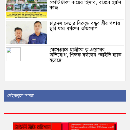
কোটি টাকা ব্যয়ের হিসাব, বাস্তবে হয়নি
কাজ
ছাত্রদল নেতার বিরুদ্ধে বন্ধুর স্ত্রীর গলায়
ছুরি ধরে ধর্ষণের অভিযোগ
মেসেঞ্জারে ছাত্রীকে কু-প্রস্তাবের
অভিযোগ, শিক্ষক বললেন ‘আইডি হ্যাক
হয়েছে’
মেহেন্দিগঞ্জে বিএনপি নেতার মায়ের
ফেইজবুকে আমরা
কবর জিয়ারত করলেন প্রতিমন্ত্রী রাজিব
আহসান
নিরাপত্তা পেলে আনন্দের সঙ্গেই দেশে
ফিরব: রয়টার্সকে সাকিব