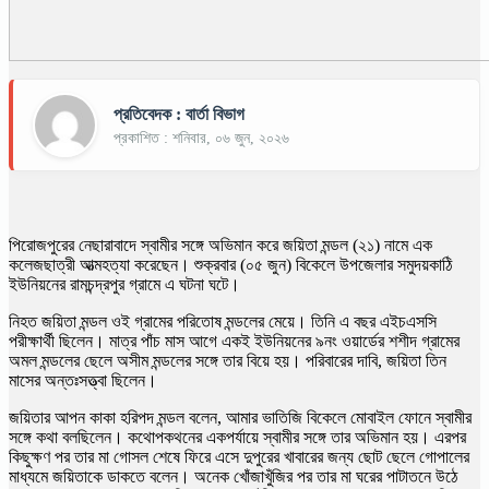
প্রতিবেদক : বার্তা বিভাগ
প্রকাশিত : শনিবার, ০৬ জুন, ২০২৬
পিরোজপুরের নেছারাবাদে স্বামীর সঙ্গে অভিমান করে জয়িতা মন্ডল (২১) নামে এক
কলেজছাত্রী আত্মহত্যা করেছেন। শুক্রবার (০৫ জুন) বিকেলে উপজেলার সমুদয়কাঠি
ইউনিয়নের রামচন্দ্রপুর গ্রামে এ ঘটনা ঘটে।
নিহত জয়িতা মন্ডল ওই গ্রামের পরিতোষ মন্ডলের মেয়ে। তিনি এ বছর এইচএসসি
পরীক্ষার্থী ছিলেন। মাত্র পাঁচ মাস আগে একই ইউনিয়নের ৯নং ওয়ার্ডের শশীদ গ্রামের
অমল মন্ডলের ছেলে অসীম মন্ডলের সঙ্গে তার বিয়ে হয়। পরিবারের দাবি, জয়িতা তিন
মাসের অন্তঃসত্ত্বা ছিলেন।
জয়িতার আপন কাকা হরিপদ মন্ডল বলেন, আমার ভাতিজি বিকেলে মোবাইল ফোনে স্বামীর
সঙ্গে কথা বলছিলেন। কথোপকথনের একপর্যায়ে স্বামীর সঙ্গে তার অভিমান হয়। এরপর
কিছুক্ষণ পর তার মা গোসল শেষে ফিরে এসে দুপুরের খাবারের জন্য ছোট ছেলে গোপালের
মাধ্যমে জয়িতাকে ডাকতে বলেন। অনেক খোঁজাখুঁজির পর তার মা ঘরের পাটাতনে উঠে