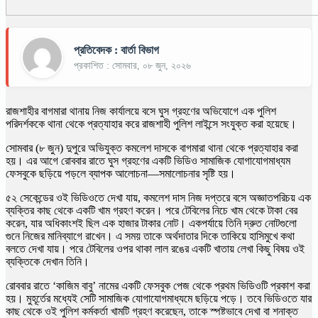
প্রতিবেদক : বার্তা বিভাগ
প্রকাশিত : সোমবার, ০৮ জুন, ২০২৬
রাজশাহীর বাগমারা থানায় নিজ কার্যালয়ে বসে ঘুস গ্রহণের অভিযোগে এক পুলিশ
পরিদর্শককে থানা থেকে প্রত্যাহার করে রাজশাহী পুলিশ লাইন্সে সংযুক্ত করা হয়েছে।
সোমবার (৮ জুন) দুপুরে অভিযুক্ত কমলেশ দাসকে বাগমারা থানা থেকে প্রত্যাহার করা
হয়। এর আগে রোববার রাতে ঘুস গ্রহণের একটি ভিডিও সামাজিক যোগাযোগমাধ্যম
ফেসবুকে ছড়িয়ে পড়লে ব্যাপক আলোচনা—সমালোচনার সৃষ্টি হয়।
৫২ সেকেন্ডের ওই ভিডিওতে দেখা যায়, কমলেশ দাস নিজ দপ্তরে বসে অজ্ঞাতপরিচয় এক
ব্যক্তির কাছ থেকে একটি খাম গ্রহণ করেন। পরে টেবিলের নিচে খাম থেকে টাকা বের
করেন, যার অধিকাংশই ছিল এক হাজার টাকার নোট। একপর্যায়ে তিনি দ্রুত নোটগুলো
গুনে নিজের মানিব্যাগে রাখেন। এ সময় তাকে অর্থদাতার দিকে তাকিয়ে হাসিমুখে কথা
বলতে দেখা যায়। পরে টেবিলের ওপর থাকা লাল রঙের একটি খাতায় লেখা কিছু বিষয় ওই
ব্যক্তিকে দেখান তিনি।
রোববার রাতে ‘কাজিম বাবু’ নামের একটি ফেসবুক পেজ থেকে প্রথম ভিডিওটি প্রকাশ করা
হয়। মুহূর্তের মধ্যেই সেটি সামাজিক যোগাযোগমাধ্যমে ছড়িয়ে পড়ে। তবে ভিডিওতে যার
কাছ থেকে ওই পুলিশ কর্মকর্তা খামটি গ্রহণ করেছেন, তাকে স্পষ্টভাবে দেখা বা শনাক্ত