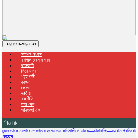
Toggle navigation
সর্বশেষ সংবাদ
বরিশাল জেলার খবর
ঝালকাঠি
পিরোজপুর
পটুয়াখালী
বরগুনা
ভোলা
জাতীয়
রাজনীতি
সারা দেশ
আন্তর্জাতিক
শিরোনাম
ে যেভাবে গ্রেপ্তার হলেন ডন
কাউখালীতে মাদক—চাঁদাবাজি—সন্ত্রাস প্রতিরোধে কমিউনিটি প
প্রচ্ছদ