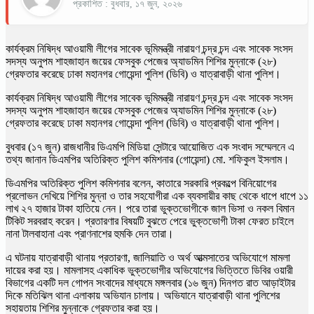
প্রকাশিত : বুধবার, ১৭ জুন, ২০২৬
কার্যক্রম নিষিদ্ধ আওয়ামী লীগের সাবেক ভূমিমন্ত্রী নারায়ণ চন্দ্র চন্দ এবং সাবেক সংসদ
সদস্য অনুপম শাহজাহান জয়ের ফেসবুক পেজের অ্যাডমিন শিশির মুন্নাকে (২৮)
গ্রেফতার করেছে ঢাকা মহানগর গোয়েন্দা পুলিশ (ডিবি) ও যাত্রাবাড়ী থানা পুলিশ।
কার্যক্রম নিষিদ্ধ আওয়ামী লীগের সাবেক ভূমিমন্ত্রী নারায়ণ চন্দ্র চন্দ এবং সাবেক সংসদ
সদস্য অনুপম শাহজাহান জয়ের ফেসবুক পেজের অ্যাডমিন শিশির মুন্নাকে (২৮)
গ্রেফতার করেছে ঢাকা মহানগর গোয়েন্দা পুলিশ (ডিবি) ও যাত্রাবাড়ী থানা পুলিশ।
বুধবার (১৭ জুন) রাজধানীর ডিএমপি মিডিয়া সেন্টারে আয়োজিত এক সংবাদ সম্মেলনে এ
তথ্য জানান ডিএমপির অতিরিক্ত পুলিশ কমিশনার (গোয়েন্দা) মো. শফিকুল ইসলাম।
ডিএমপির অতিরিক্ত পুলিশ কমিশনার বলেন, কাতারে সরকারি প্রকল্পে বিনিয়োগের
প্রলোভন দেখিয়ে শিশির মুন্না ও তার সহযোগীরা এক ব্যবসায়ীর কাছ থেকে ধাপে ধাপে ১১
লাখ ২৭ হাজার টাকা হাতিয়ে নেন। পরে তারা ভুক্তভোগীকে জাল ভিসা ও নকল বিমান
টিকিট সরবরাহ করেন। প্রতারণার বিষয়টি বুঝতে পেরে ভুক্তভোগী টাকা ফেরত চাইলে
নানা টালবাহানা এবং প্রাণনাশের হুমকি দেন তারা।
এ ঘটনায় যাত্রাবাড়ী থানায় প্রতারণা, জালিয়াতি ও অর্থ আত্মসাতের অভিযোগে মামলা
দায়ের করা হয়। মামলাসহ একাধিক ভুক্তভোগীর অভিযোগের ভিত্তিতে ডিবির ওয়ারী
বিভাগের একটি দল গোপন সংবাদের মাধ্যমে মঙ্গলবার (১৬ জুন) দিনগত রাত আড়াইটার
দিকে মতিঝিল থানা এলাকায় অভিযান চালায়। অভিযানে যাত্রাবাড়ী থানা পুলিশের
সহায়তায় শিশির মুন্নাকে গ্রেফতার করা হয়।