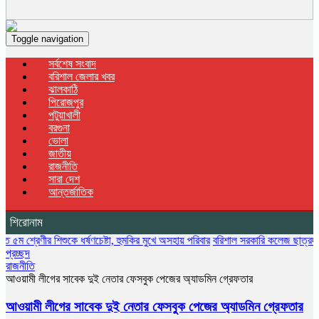
Toggle navigation
সর্বশেষ সংবাদ
বরিশাল জেলার খবর
ঝালকাঠি
পিরোজপুর
পটুয়াখালী
বরগুনা
ভোলা
জাতীয়
রাজনীতি
সারা দেশ
আন্তর্জাতিক
শিরোনাম
ীর শিশুকে ধর্ষণচেষ্টা, হুমকির মুখে অসহায় পরিবার
বরিশাল সরকারি কলেজ ছাত্রদলের বৃক্ষরোপণ 
প্রচ্ছদ
রাজনীতি
আওয়ামী লীগের সাবেক দুই নেতার ফেসবুক পেজের অ্যাডমিন গ্রেফতার
আওয়ামী লীগের সাবেক দুই নেতার ফেসবুক পেজের অ্যাডমিন গ্রেফতার