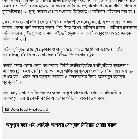
ভোলার বোরহানউদ্দিন উপজেলার হাঁসের চরসংলগ্ন তেঁতুলিয়া নদীতে অভিযান চালিয়ে দুটি
ড্রেজার ও তিনটি বাল্কহেডসহ ১৫ জনকে আটক করেছে বাংলাদেশ কোস্ট গার্ড। গতকাল
বৃহস্পতিবার (২৫ জুন) সকালে গোপন সংবাদের ভিত্তিতে এ অভিযান পরিচালনা করা হয়।
কোস্ট গার্ড ভোলা দক্ষিণ জোনের মিডিয়া কর্মকর্তা লেফটেন্যান্ট মো. সালমান বিন শওকত
জানান, কোস্ট গার্ড সদস্যরা সকাল ৭টার দিকে বিশেষ অভিযান চালান। অভিযান চলাকালে
অবৈধভাবে বালু উত্তোলনের সময় ওই দুটি ড্রেজার ও তিনটি বাল্কহেডসহ ১৫ জনকে
আটক করা হয়।
আটক ব্যক্তিদের মধ্যে ড্রেজার ও বাল্কহেডে কর্মরত শ্রমিকেরা রয়েছেন। তাঁরা
নারায়ণগঞ্জ, বরিশাল ও ভোলা জেলার বিভিন্ন উপজেলার বাসিন্দা।
পরবর্তী সময়ে ভোলা জেলা প্রশাসনের নির্বাহী ম্যাজিস্ট্রেটের উপস্থিতিতে ভ্রাম্যমাণ
আদালত (মোবাইল কোর্ট) পরিচালনা করে আটক ব্যক্তিদের ৩০ দিনের বিনাশ্রম কারাদণ্ড
দেওয়া হয়। একই সঙ্গে জব্দকৃত ড্রেজার ও বাল্কহেডের বিষয়ে আইনানুগ ব্যবস্থা
প্রক্রিয়াধীন।
লেফটেন্যান্ট সালমান বিন শওকত বলেন, বালুখেকোদের হাত থেকে ফসলি জমি ও
আবাসস্থল রক্ষায় কোস্ট গার্ডের এ ধরনের অভিযান অব্যাহত থাকবে।
📸 Download PhotoCard
অনুগ্রহ করে এই পোস্টটি আপনার সোশ্যাল মিডিয়ায় শেয়ার করুন