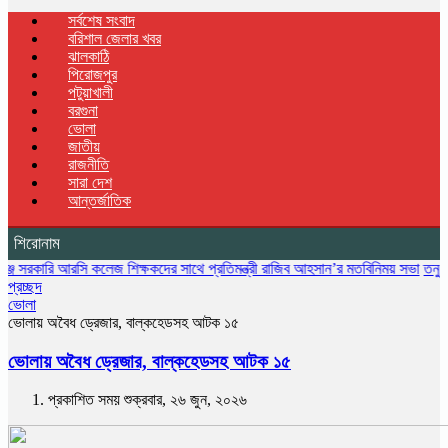
সর্বশেষ সংবাদ
বরিশাল জেলার খবর
ঝালকাঠি
পিরোজপুর
পটুয়াখালী
বরগুনা
ভোলা
জাতীয়
রাজনীতি
সারা দেশ
আন্তর্জাতিক
শিরোনাম
রি আরসি কলেজ শিক্ষকদের সাথে প্রতিমন্ত্রী রাজিব আহসান’র মতবিনিময় সভা
তনু হত্যা মামলা
প্রচ্ছদ
ভোলা
ভোলায় অবৈধ ড্রেজার, বাল্কহেডসহ আটক ১৫
ভোলায় অবৈধ ড্রেজার, বাল্কহেডসহ আটক ১৫
প্রকাশিত সময় শুক্রবার, ২৬ জুন, ২০২৬