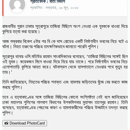
প্রতিবেদক : বার্তা বিভাগ
প্রকাশিত : শুক্রবার, ২৬ জুন, ২০২৬
রাজধানীর পুরান ঢাকার সূত্রাপুরে তাজিয়া মিছিলে অংশ নেওয়া এক যুবককে ধাওয়া দিয়ে
কুপিয়ে হত্যা করা হয়েছে।
আজ শুক্রবার বিকেল ৫টার পর বি কে দাস রোডের একটি নির্মাণাধীন ভবনের নিচে ঘটে এ
ঘটনা। নিহত তরুণের পরিচয় তাৎক্ষণিকভাবে জানাতে পারেনি পুলিশ।
সূত্রাপুর থানার ওসি মতিউর রহমান সাংবাদিকদের বলেছেন, ‘তাজিয়া মিছিলের সঙ্গেই ছিল
ওই যুবক। কয়েকজন মিলে ধাওয়া দিয়ে নিয়ে যায় তাকে। পরে নির্মাণাধীন ভবনের নিচে
এলোপাতাড়ি কুপিয়ে আহত করে। ঘটনাস্থল থেকে হাসপাতালে নেওয়ার পথে মৃত্যু হয়
তার।’
তিনি জানিয়েছেন, নিহতের পরিচয় শনাক্ত এবং হামলায় জড়িতদের খুঁজে বের করতে কাজ
করছে পুলিশ।
তবে এ হত্যাকাণ্ডের সঙ্গে তাজিয়া মিছিলের কোনো সংশ্লিষ্টতা নেই বলে জানিয়েছেন
ঢাকা মহানগর পুলিশের লালবাগ বিভাগের উপকমিশনার মুহাম্মদ তালেবুর রহমান। তিনি
বলেছেন, হত্যাকাণ্ডের পেছনের কারণ ও হামলাকারীদের পরিচয় উদ্ঘাটনে তদন্ত করছে
পুলিশ।
📸 Download PhotoCard