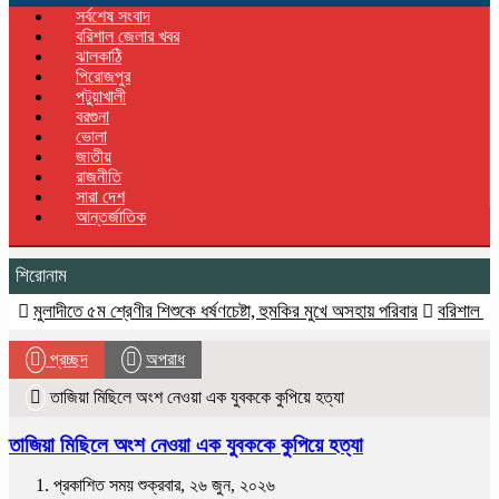
navigation
সর্বশেষ সংবাদ
বরিশাল জেলার খবর
ঝালকাঠি
পিরোজপুর
পটুয়াখালী
বরগুনা
ভোলা
জাতীয়
রাজনীতি
সারা দেশ
আন্তর্জাতিক
শিরোনাম
ীতে ৫ম শ্রেণীর শিশুকে ধর্ষণচেষ্টা, হুমকির মুখে অসহায় পরিবার
বরিশাল সরকারি কলেজ 
প্রচ্ছদ
অপরাধ
তাজিয়া মিছিলে অংশ নেওয়া এক যুবককে কুপিয়ে হত্যা
তাজিয়া মিছিলে অংশ নেওয়া এক যুবককে কুপিয়ে হত্যা
প্রকাশিত সময় শুক্রবার, ২৬ জুন, ২০২৬