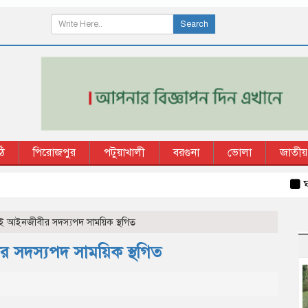
Search
ি
পিরোজপুর
পটুয়াখালী
বরগুনা
ভোলা
জাতীয়
ঘর ভাড়
ুই আইনজীবীর সদস্যপদ সাময়িক স্থগিত
র সদস্যপদ সাময়িক স্থগিত