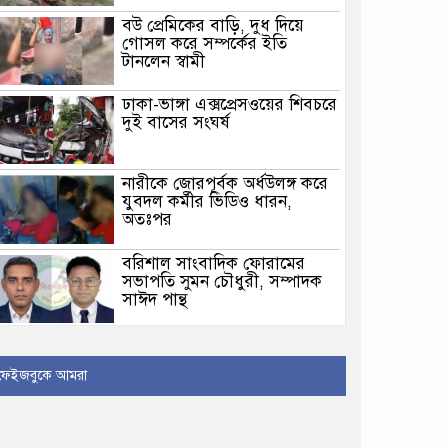
বউ প্রেমিকের বাড়ি, দুধ দিয়ে
গোসল করে সম্পর্কের ইতি
টানলেন স্বামী
ঢাকা-ভাঙ্গা এক্সপ্রেসওয়ের শিবচরে
দুই বাসের সংঘর্ষ
নারীকে জোরপূর্বক অর্ধউলঙ্গ করে
যুবদল কর্মীর ভিডিও ধারন,
অতঃপর
বরিশাল সাংবাদিক ফোরামের
সভাপতি সুমন চৌধুরী, সম্পাদক
সাঈদ পান্থ
মেহেন্দিগঞ্জ সরকারি আরসি
কলেজ শিক্ষকদের সাথে প্রতিমন্ত্রী
ফেইজবুকে আমরা
রাজিব আহসান’র মতবিনিময়
সভা
তনু হত্যা মামলায় পুনরায় গ্রেপ্তার