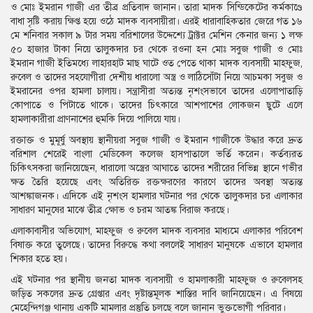
ও মোঃ ইমরান গাজী এর তীব্র প্রতিবাদ জানান। তারা মাদক সিন্ডিকেটের কর্মকাণ্ডে
বাধা সৃষ্টি করায় ক্ষিপ্ত হয়ে ওঠে মাদক ব্যবসায়ীরা। এরই ধারাবাহিকতার জেরে গত ১৬
মে শনিবার সকাল ৯ টার সময় বরিশালের উদ্দেশ্যে ট্রাক্টর মেশিন কেনার জন্য ১ লক্ষ
৫০ হাজার টাকা নিয়ে তালুকদার চর থেকে রওনা হন মোঃ সবুজ গাজী ও মোঃ
ইমরান গাজী ইতিমধ্যে লাহারহাট মাছ ঘাটে ওত পেতে থাকা মাদক ব্যবসায়ী মাহফুজ,
রুবেল ও তাদের সহযোগীরা দেশীয় ধারালো অস্ত্র ও লাঠিসোঁটা নিয়ে আচমকা সবুজ ও
ইমরানের ওপর হামলা চালায়। সন্ত্রাসীরা অত্যন্ত নৃশংসভাবে তাদের এলোপাতাড়ি
কোপাতে ও পিটাতে থাকে। তাদের চিৎকারে আশপাশের লোকজন ছুটে এলে
হামলাকারীরা প্রাণনাশের হুমকি দিয়ে পালিয়ে যায়।
রক্তাক্ত ও মুমূর্ষু অবস্থায় স্থানীয়রা সবুজ গাজী ও ইমরান গাজীকে উদ্ধার করে দ্রুত
বরিশাল শেরেই বাংলা মেডিকেল কলেজ হাসপাতালে ভর্তি করেন। কর্তব্যরত
চিকিৎসকরা জানিয়েছেন, ধারালো অস্ত্রের আঘাতে তাদের শরীরের বিভিন্ন স্থানে গভীর
ক্ষত তৈরি হয়েছে এবং অতিরিক্ত রক্তক্ষরণের কারণে তাদের অবস্থা অত্যন্ত
আশঙ্কাজনক। এদিকে এই নৃশংস হামলার ঘটনার পর থেকে তালুকদার চর এলাকার
সাধারণ মানুষের মাঝে তীব্র ক্ষোভ ও চরম আতঙ্ক বিরাজ করছে।
এলাকাবাসীর অভিযোগ, মাহফুজ ও রুবেল মাদক ব্যবসার মাধ্যমে এলাকার পরিবেশ
বিষাক্ত করে তুলেছে। তাদের বিরুদ্ধে কথা বললেই সাধারণ মানুষকে এভাবে হামলার
শিকার হতে হয়।
এই ঘটনার পর স্থানীয় জনতা মাদক ব্যবসায়ী ও হামলাকারী মাহফুজ ও রুবেলসহ
জড়িত সকলের দ্রুত গ্রেপ্তার এবং দৃষ্টান্তমূলক শাস্তির দাবি জানিয়েছেন। এ বিষয়ে
মেহেন্দিগঞ্জ থানায় একটি মামলার প্রস্তুতি চলছে বলে জানান ভুক্তভোগী পরিবার।