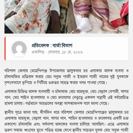
প্রতিবেদক : বার্তা বিভাগ
প্রকাশিত : সোমবার, ১৮ মে, ২০২৬
বরিশাল জেলার মেহেন্দিগঞ্জ উপজেলার তালুকদার চর এলাকায় মাদক ব্যবসা ও
চাঁদাবাজির প্রতিবাদ করায় মোঃ সবুজ গাজী ও ইমরান গাজী নামের দুই যুবককে
নৃশংসভাবে কুপিয়ে ও পিটিয়ে গুরুতর আহত করার খবর পাওয়া গেছে।
এলাকার চিহ্নিত মাদক ব্যবসায়ী ও চাঁদাবাজ মোঃ মাহফুজ, মোঃ বেল্লাল বেপারী, সাগর
খান, মোঃ শাইন হাওলাদার ও মোঃ রুবেলের নেতৃত্বে একদল সন্ত্রাসী এই বর্বরোচিত
হামলা চালায়। বর্তমানে আহতদের অবস্থা আশঙ্কাজনক বলে জানা গেছে।
স্থানীয় সূত্রে জানা যায়, দীর্ঘদিন ধরে বরিশাল জেলার মেহেন্দিগঞ্জের তালুকদার চর
এলাকায় মাহফুজ, বেল্লাল খান, সাগর খান, শাহিন হাওলাদার ও রুবেলসহ একটি চক্র
প্রকাশ্যে চাঁদাবাজি এবং সর্বনাশা মাদকের ব্যবসা চালিয়ে আসছিল। এতে এলাকার
তরুণ সমাজ ধ্বংসের মুখে পতিত হচ্ছে দেখে স্থানীয় সচেতন যুবক মোঃ সবুজ গাজী