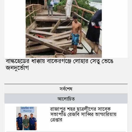
বাল্কহেডের ধাক্কায় বাকেরগঞ্জে লোহার সেতু ভেঙে
জনদুর্ভোগ
সর্বশেষ
আলোচিত
রাজাপুর শহর ছাত্রলীগের সাবেক
সভাপতি রেজবি সাব্বির ভান্ডারিয়ায়
গ্রেপ্তার