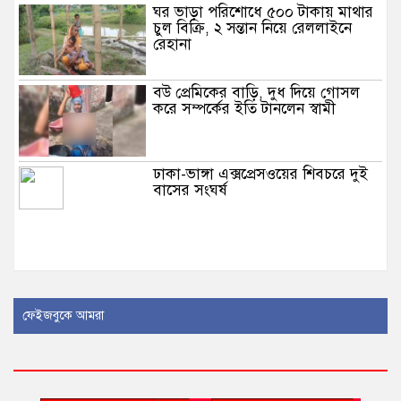
ঘর ভাড়া পরিশোধে ৫০০ টাকায় মাথার
চুল বিক্রি, ২ সন্তান নিয়ে রেললাইনে
রেহানা
বউ প্রেমিকের বাড়ি, দুধ দিয়ে গোসল
করে সম্পর্কের ইতি টানলেন স্বামী
ঢাকা-ভাঙ্গা এক্সপ্রেসওয়ের শিবচরে দুই
বাসের সংঘর্ষ
নারীকে জোরপূর্বক অর্ধউলঙ্গ করে যুবদল
ফেইজবুকে আমরা
কর্মীর ভিডিও ধারন, অতঃপর