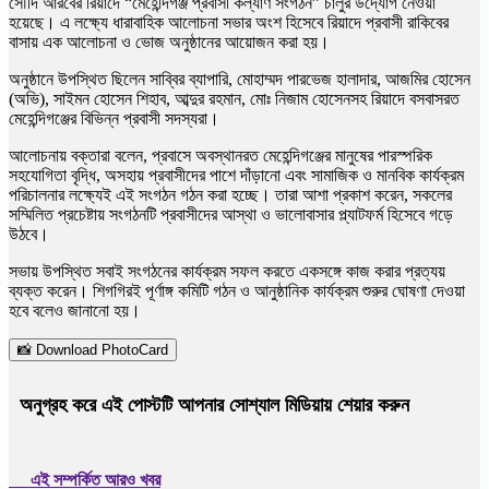
সৌদি আরবের রিয়াদে “মেহেন্দিগঞ্জ প্রবাসী কল্যাণ সংগঠন” চালুর উদ্যোগ নেওয়া
হয়েছে। এ লক্ষ্যে ধারাবাহিক আলোচনা সভার অংশ হিসেবে রিয়াদে প্রবাসী রাকিবের
বাসায় এক আলোচনা ও ভোজ অনুষ্ঠানের আয়োজন করা হয়।
অনুষ্ঠানে উপস্থিত ছিলেন সাব্বির ব্যাপারি, মোহাম্মদ পারভেজ হালাদার, আজমির হোসেন
(অভি), সাইমন হোসেন শিহাব, আব্দুর রহমান, মোঃ নিজাম হোসেনসহ রিয়াদে বসবাসরত
মেহেন্দিগঞ্জের বিভিন্ন প্রবাসী সদস্যরা।
আলোচনায় বক্তারা বলেন, প্রবাসে অবস্থানরত মেহেন্দিগঞ্জের মানুষের পারস্পরিক
সহযোগিতা বৃদ্ধি, অসহায় প্রবাসীদের পাশে দাঁড়ানো এবং সামাজিক ও মানবিক কার্যক্রম
পরিচালনার লক্ষ্যেই এই সংগঠন গঠন করা হচ্ছে। তারা আশা প্রকাশ করেন, সকলের
সম্মিলিত প্রচেষ্টায় সংগঠনটি প্রবাসীদের আস্থা ও ভালোবাসার প্ল্যাটফর্ম হিসেবে গড়ে
উঠবে।
সভায় উপস্থিত সবাই সংগঠনের কার্যক্রম সফল করতে একসঙ্গে কাজ করার প্রত্যয়
ব্যক্ত করেন। শিগগিরই পূর্ণাঙ্গ কমিটি গঠন ও আনুষ্ঠানিক কার্যক্রম শুরুর ঘোষণা দেওয়া
হবে বলেও জানানো হয়।
📸 Download PhotoCard
অনুগ্রহ করে এই পোস্টটি আপনার সোশ্যাল মিডিয়ায় শেয়ার করুন
এই সম্পর্কিত আরও খবর