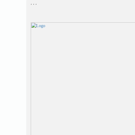
,
,
,