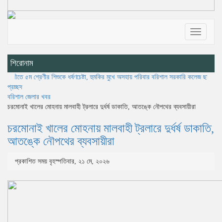
Toggle
navigatio
শিরোনাম
 শ্রেণীর শিশুকে ধর্ষণচেষ্টা, হুমকির মুখে অসহায় পরিবার
বরিশাল সরকারি কলেজ ছাত্রদলের বৃক্ষরোপণ কর
প্রচ্ছদ
বরিশাল জেলার খবর
চরমোনাই খালের মোহনায় মালবাহী ট্রলারে দুর্ধর্ষ ডাকাতি, আতঙ্কে নৌপথের ব্যবসায়ীরা
চরমোনাই খালের মোহনায় মালবাহী ট্রলারে দুর্ধর্ষ ডাকাতি,
আতঙ্কে নৌপথের ব্যবসায়ীরা
প্রকাশিত সময় বৃহস্পতিবার, ২১ মে, ২০২৬