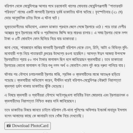
বরিশাল থেকে মেহেন্দিগঞ্জে আসার পথে চরমোনাই খালের মোহনায় মেহেন্দিগঞ্জগামী “পাতারহাট
পরিবহন” নামের একটি মালবাহী ট্রলারে দুর্ধর্ষ ডাকাতির ঘটনা ঘটেছে। বৃহস্পতিবার (২১ মে)
ভোর আনুমানিক ৪টার দিকে এ ঘটনা ঘটে।
ভুক্তভোগীদের অভিযোগ, একদল ডাকাত প্রথমে জেলে সেজে ট্রলারে ওঠে। পরে তারা দেশীয়
অস্ত্রের মুখে ট্রলারের মাঝি ও শ্রমিকদের জিম্মি করে মারধর চালায়। এ সময় ট্রলার থেকে নগদ
টাকা ও ৫টি মোবাইল ফোন ছিনিয়ে নিয়ে যায় ডাকাতরা।
জানা গেছে, শাহজাহান মাঝির মালবাহী ট্রলারটি বরিশাল থেকে তেল, চিনি, আটা ও বিভিন্ন মুদি-
মনোহারী পণ্য নিয়ে পাতারহাট বন্দরের উদ্দেশ্যে রওনা হয়েছিল। আসন্ন ঈদুল আজহা উপলক্ষে
ট্রলারটিতে প্রায় ৫০ লাখ টাকার মালামাল ছিল বলে জানিয়েছেন ব্যবসায়ীরা। তবে ডাকাতরা
ট্রলারের কোনো মালামাল না নিয়ে শুধু নগদ অর্থ ও মোবাইল ফোন লুট করে দ্রুত পালিয়ে যায়।
ঘটনার পর নৌপথে চলাচলকারী ট্রলার মাঝি, শ্রমিক ও ব্যবসায়ীদের মাঝে আতঙ্ক ছড়িয়ে
পড়েছে। ব্যবসায়ীরা অভিযোগ করেন, দীর্ঘদিন ধরেই বরিশাল-মেহেন্দিগঞ্জ নৌরুটে নিরাপত্তা
ব্যবস্থা দুর্বল থাকায় ডাকাতির ঝুঁকি বেড়েছে।
এ বিষয়ে ব্যবসায়ী ও স্থানীয়রা নৌপথে আইনশৃঙ্খলা বাহিনীর টহল জোরদার এবং ট্রলারচালক ও
ব্যবসায়ীদের নিরাপত্তা নিশ্চিত করার দাবি জানিয়েছেন।
তবে ডাকাতির বিষয়ে জানতে চাইলে বরিশাল নৌ-থানা পুলিশের অফিসার ইনচার্জ মাহাবুব ইসলাম
বলেন আমাদের কাছে কে জানায়নি তবে খোঁজ নিয়ে দেখতেছি।
📸 Download PhotoCard