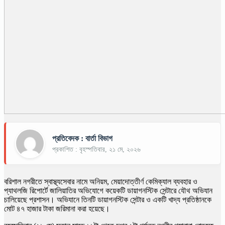
প্রতিবেদক : বার্তা বিভাগ
প্রকাশিত : বৃহস্পতিবার, ২১ মে, ২০২৬
বরিশাল নগরীতে স্বাস্থ্যসেবার নামে অনিয়ম, মেয়াদোত্তীর্ণ কেমিক্যাল ব্যবহার ও
প্যাথলজি রিপোর্টে জালিয়াতির অভিযোগে কয়েকটি ডায়াগনস্টিক সেন্টারে যৌথ অভিযান
চালিয়েছে প্রশাসন। অভিযানে তিনটি ডায়াগনস্টিক সেন্টার ও একটি খাদ্য প্রতিষ্ঠানকে
মোট ৪৭ হাজার টাকা জরিমানা করা হয়েছে।