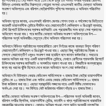
বৃহস্পতিবার (২১ মে) সকাল সাড়ে ১১টা থেকে দুপুর ২টা পর্যন্ত নগরীর প্যারারা রোডসহ
বিভিন্ন এলাকায় জাতীয় নিরাপত্তা গোয়েন্দা সংস্থা এনএসআই জাতীয় ভোক্তা অধিকার
সংরক্ষণ অধিদপ্তর এবং বরিশাল মেট্রোপলিটন পুলিশের সমন্বয়ে এ অভিযান পরিচালিত
হয়।
অভিযান সূত্রে জানায়, এনএসআই বরিশাল জেলার গোপন তথ্য ও পর্যবেক্ষণের ভিত্তিতে
কয়েকটি ডায়াগনস্টিক সেন্টারে দীর্ঘদিন ধরে মেয়াদোত্তীর্ণ কেমিক্যাল ও রিএজেন্ট ব্যবহার,
টেস্ট রিপোর্টে চিকিৎসকের স্বাক্ষর জালিয়াতি এবং প্রয়োজনীয় সনদ ছাড়া সেবা প্রদানের
অভিযোগ পাওয়া যায়। পরে জাতীয় ভোক্তা অধিকার সংরক্ষণ অধিদপ্তরের উপ—
পরিচালক অপূর্ব অধিকারীর নেতৃত্বে যৌথ অভিযান পরিচালনা করা হয়।
অভিযানে বিভিন্ন প্রতিষ্ঠানের ল্যাবরেটরিতে রোগ নির্ণয়ের কাজে ব্যবহৃত বিপুল পরিমাণ
মেয়াদোত্তীর্ণ কেমিক্যাল ও রিএজেন্ট পাওয়া যায়। এছাড়া কিছু প্রতিষ্ঠানের ফ্রিজ ও
সেলফে মেয়াদোত্তীর্ণ ওষুধও সংরক্ষণ করা হয়েছিল বলে জানান কর্মকর্তারা। সবচেয়ে
গুরুতর অনিয়ম ধরা পড়ে একটি ডায়াগনস্টিক সেন্টারে, যেখানে রোগীদের প্যাথলজি রিপোর্টে
চিকিৎসকের স্বাক্ষর জালিয়াতি ও অসঙ্গতির প্রমাণ পাওয়া যায়। বিষয়টিকে জনস্বাস্থ্যের
জন্য বড় ধরনের ঝুঁকি হিসেবে দেখে করেন অভিযানে অংশ নেয়া কর্মকর্তারা।
অভিযানে দি হিউম্যান কেয়ার মেডিকেল সার্ভিসেসকে ৭ হাজার টাকা মেট্রো ডায়াগনস্টিক
সেন্টার কে ২০ হাজার টাকা এবং সাউথ এভার কেয়ার মেডিকেল সার্ভিসেসকে ১০ হাজার
টাকা জরিমানা করা হয়। এছাড়া স্বাস্থ্যবিধি লঙ্ঘনের দায়ে একটি মিষ্টির দোকানকেও
অর্থদণ্ড দেয়া হয়। সব মিলিয়ে মোট জরিমানার পরিমাণ দাঁড়ায় ৪৭ হাজার টাকা।
জাতীয় ভোক্তা অধিকার সংরক্ষণ অধিদপ্তরের উপ—পরিচালক অপূর্ব অধিকারী জানান,
বরিশাল নগরীর ক্লিনিক, ডায়াগনস্টিক সেন্টার, ফার্মেসি ও খাদ্য প্রতিষ্ঠানগুলো ধারাবাহিক
নজরদারির আওতায় থাকবে। কোথাও অনিয়ম পাওয়া গেলে আইন অনুযায়ী তাৎক্ষণিক