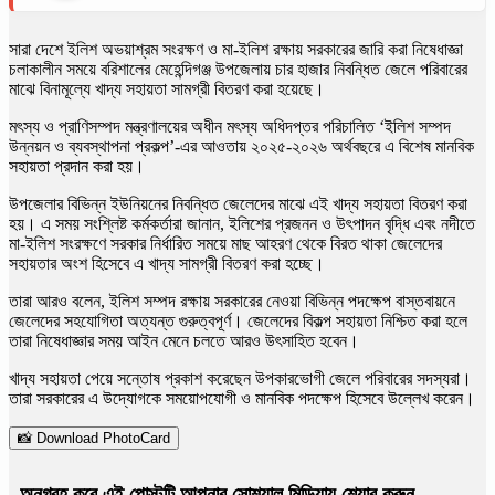
সারা দেশে ইলিশ অভয়াশ্রম সংরক্ষণ ও মা-ইলিশ রক্ষায় সরকারের জারি করা নিষেধাজ্ঞা
চলাকালীন সময়ে বরিশালের মেহেন্দিগঞ্জ উপজেলায় চার হাজার নিবন্ধিত জেলে পরিবারের
মাঝে বিনামূল্যে খাদ্য সহায়তা সামগ্রী বিতরণ করা হয়েছে।
মৎস্য ও প্রাণিসম্পদ মন্ত্রণালয়ের অধীন মৎস্য অধিদপ্তর পরিচালিত ‘ইলিশ সম্পদ
উন্নয়ন ও ব্যবস্থাপনা প্রকল্প’-এর আওতায় ২০২৫-২০২৬ অর্থবছরে এ বিশেষ মানবিক
সহায়তা প্রদান করা হয়।
উপজেলার বিভিন্ন ইউনিয়নের নিবন্ধিত জেলেদের মাঝে এই খাদ্য সহায়তা বিতরণ করা
হয়। এ সময় সংশ্লিষ্ট কর্মকর্তারা জানান, ইলিশের প্রজনন ও উৎপাদন বৃদ্ধি এবং নদীতে
মা-ইলিশ সংরক্ষণে সরকার নির্ধারিত সময়ে মাছ আহরণ থেকে বিরত থাকা জেলেদের
সহায়তার অংশ হিসেবে এ খাদ্য সামগ্রী বিতরণ করা হচ্ছে।
তারা আরও বলেন, ইলিশ সম্পদ রক্ষায় সরকারের নেওয়া বিভিন্ন পদক্ষেপ বাস্তবায়নে
জেলেদের সহযোগিতা অত্যন্ত গুরুত্বপূর্ণ। জেলেদের বিকল্প সহায়তা নিশ্চিত করা হলে
তারা নিষেধাজ্ঞার সময় আইন মেনে চলতে আরও উৎসাহিত হবেন।
খাদ্য সহায়তা পেয়ে সন্তোষ প্রকাশ করেছেন উপকারভোগী জেলে পরিবারের সদস্যরা।
তারা সরকারের এ উদ্যোগকে সময়োপযোগী ও মানবিক পদক্ষেপ হিসেবে উল্লেখ করেন।
📸 Download PhotoCard
অনুগ্রহ করে এই পোস্টটি আপনার সোশ্যাল মিডিয়ায় শেয়ার করুন