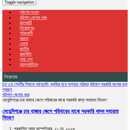
Toggle navigation
সর্বশেষ সংবাদ
বরিশাল জেলার খবর
ঝালকাঠি
পিরোজপুর
পটুয়াখালী
বরগুনা
ভোলা
জাতীয়
রাজনীতি
সারা দেশ
আন্তর্জাতিক
শিরোনাম
েণীর শিশুকে ধর্ষণচেষ্টা, হুমকির মুখে অসহায় পরিবার
বরিশাল সরকারি কলেজ ছাত্রদলের বৃক্ষরোপ
প্রচ্ছদ
বরিশাল জেলার খবর
মেহেন্দিগঞ্জে চার হাজার জেলে পরিবারের মাঝে সরকারি খাদ্য সহায়তা বিতরণ
মেহেন্দিগঞ্জে চার হাজার জেলে পরিবারের মাঝে সরকারি খাদ্য সহায়তা
বিতরণ
প্রকাশিত সময় বৃহস্পতিবার, ২১ মে, ২০২৬