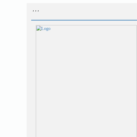
,
,
,