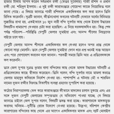
হাজার টাকায় আপস করেন সর্বপ্রধান রক্ষী (ভেতর সুবেদার) গাজী রশিদ ও প্রধান
রক্ষী মো. শহিদুল ইসলাম। এ দুই রক্ষী কারাভ্যন্তরে গোয়েন্দা কাজে নিয়োজিত বলে
জানা গেছে। এ বিষয়ে জানতে গাজী রশিদকে একাধিকবার কল করা হলেও তিনি
রিসিভ করেননি। সূত্রটি জানান, কীর্তনখোলা ভবনের ঘটনাটি যেভাবে অর্থের বিনিময়ে
লুক্কায়িত রাখা হয়, একইভাবে ১০ জুন নারী বন্দি সুবর্ণার কাছ থেকে ইয়াবা উদ্ধারের
বিষয়টিও ধামাচাপা দেওয়ার চেষ্টা করা হয়েছিল। এ নিয়ে দরকষাকষিও হয়। কিন্তু শেষ
পর্যন্ত পরিবেশ—পরিস্থিতি ডেপুটি জেলার সুমাইয়া এবং আনন্দ শীলের নিয়ন্ত্রণের
বাইরে চলে যায়।
ডেপুটি জেলার আনন্দ শীলকে একাধিকবার কল দেওয়া হলেও অপর প্রান্ত থেকে
কোনো সাড়া মেলেনি। তবে ডেপুটি জেলার সুমাইয়া ফোন ধরে প্রশ্ন শুনেই ব্যস্ত আছেন
এবং পরে যোগাযোগ করবেন বলে জানান। পরবর্তী সময়ে তিনি আর এ প্রতিবেদককে
কল করেননি।
তবে জেল সুপার সুব্রত কুমার বালা বন্দিদের কাছ থেকে মাদক উদ্ধারের ঘটনাটি এ
প্রতিবেদকের কাছে স্বীকার করেছেন। তিনি বলেন, বন্দি সুবর্ণার নামে মামলা করতে
জেলার মাহাবুব কবিরকে নির্দেশ দেওয়া হয়। পাশাপাশি এ ঘটনায় মৌ ও শারমিন
নামের দুজন রক্ষীর বিরুদ্ধে বিভাগীয় ব্যবস্থা গ্রহণের সুপারিশ করা হয়েছে।
কঠোর নিরাপত্তাবলয় ভেদ করে কারাভ্যন্তরে কীভাবে মাদকের চালান ঢুকছে এবং এর
সঙ্গে দুজন ডেপুটি জেলারের সম্পৃক্ততার যে অভিযোগ পাওয়া যাচ্ছে, সে বিষয়ে
জানতে চাইলে জেল সুপার বলেন, বিষয়টি তদন্ত করা হচ্ছে। কারাগারকে মাদকমুক্ত
করাসহ অনিয়ম—দুর্নীতি রোধে উদ্যোগ নেওয়া হয়েছে। উল্লেখ্য, বরিশাল কেন্দ্রীয়
কারাগারের বন্দিদের কাছ থেকে এর আগেও একাধিকবার মাদক এবং স্মার্ট মোবাইল