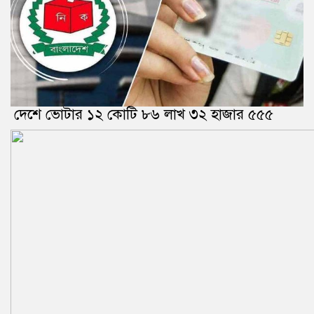
দেশে ভোটার ১২ কোটি ৮৬ লাখ ৩২ হাজার ৫৫৫