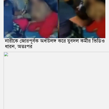
নারীকে জোরপূর্বক অর্ধউলঙ্গ করে যুবদল কর্মীর ভিডিও
ধারন, অতঃপর