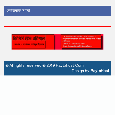
ফেইজবুকে আমরা
ভীমরুলীর ভাসমান পেয়ারা হাটে মুগ্ধ
মার্কিন রাষ্ট্রদূত, দেখলেন রপ্তানির
সম্ভাবনা
নলছিটিতে যুবকের গলায় রশি পেঁচানো
মরদেহ উদ্ধার
© All rights reserved © 2019 Raytahost.Com
Design by
RaytaHost
দেশে ভোটার ১২ কোটি ৮৬ লাখ ৩২
হাজার ৫৫৫
রাষ্ট্রপতি পদে জামায়াত জোটের প্রার্থী
কর্নেল অলি