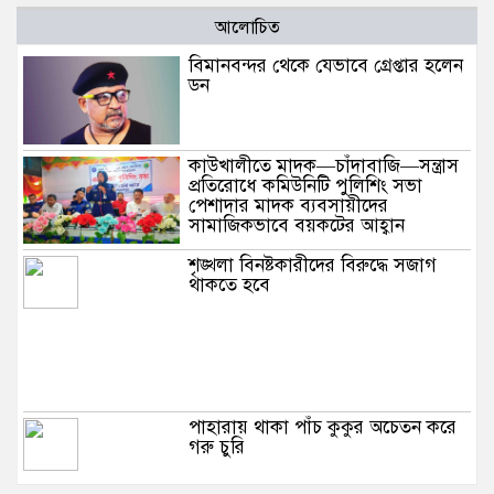
আলোচিত
বিমানবন্দর থেকে যেভাবে গ্রেপ্তার হলেন
ডন
কাউখালীতে মাদক—চাঁদাবাজি—সন্ত্রাস
প্রতিরোধে কমিউনিটি পুলিশিং সভা
পেশাদার মাদক ব্যবসায়ীদের
সামাজিকভাবে বয়কটের আহ্বান
শৃঙ্খলা বিনষ্টকারীদের বিরুদ্ধে সজাগ
থাকতে হবে
পাহারায় থাকা পাঁচ কুকুর অচেতন করে
গরু চুরি