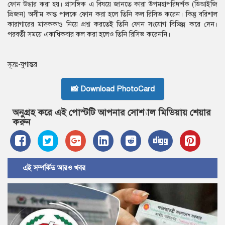
ফোন উদ্ধার করা হয়। প্রাসঙ্গিক এ বিষয়ে জানতে কারা উপমহাপরিদর্শক (ডিআইজি
প্রিজন) অসীম কান্ত পালকে ফোন করা হলে তিনি কল রিসিভ করেন। কিন্তু বরিশাল
কারাগারের মাদককাণ্ড নিয়ে প্রশ্ন করতেই তিনি ফোন সংযোগ বিচ্ছিন্ন করে দেন।
পরবর্তী সময়ে একাধিকবার কল করা হলেও তিনি রিসিভ করেননি।
সূত্রঃ-যুগান্তর
📸 Download PhotoCard
অনুগ্রহ করে এই পোস্টটি আপনার সোশ্যাল মিডিয়ায় শেয়ার
করুন
এই সম্পর্কিত আরও খবর