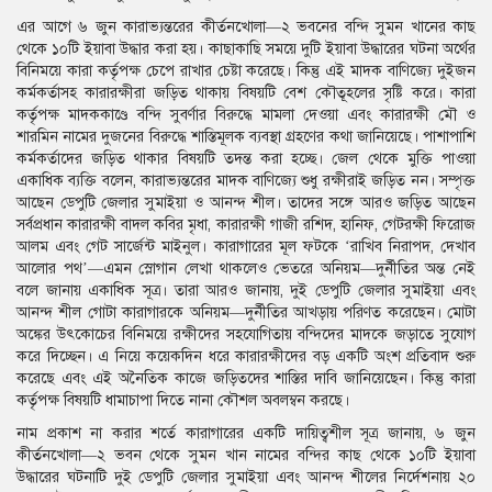
এর আগে ৬ জুন কারাভ্যন্তরের কীর্তনখোলা—২ ভবনের বন্দি সুমন খানের কাছ
থেকে ১০টি ইয়াবা উদ্ধার করা হয়। কাছাকাছি সময়ে দুটি ইয়াবা উদ্ধারের ঘটনা অর্থের
বিনিময়ে কারা কর্তৃপক্ষ চেপে রাখার চেষ্টা করেছে। কিন্তু এই মাদক বাণিজ্যে দুইজন
কর্মকর্তাসহ কারারক্ষীরা জড়িত থাকায় বিষয়টি বেশ কৌতূহলের সৃষ্টি করে। কারা
কর্তৃপক্ষ মাদককাণ্ডে বন্দি সুবর্ণার বিরুদ্ধে মামলা দেওয়া এবং কারারক্ষী মৌ ও
শারমিন নামের দুজনের বিরুদ্ধে শাস্তিমূলক ব্যবস্থা গ্রহণের কথা জানিয়েছে। পাশাপাশি
কর্মকর্তাদের জড়িত থাকার বিষয়টি তদন্ত করা হচ্ছে। জেল থেকে মুক্তি পাওয়া
একাধিক ব্যক্তি বলেন, কারাভ্যন্তরের মাদক বাণিজ্যে শুধু রক্ষীরাই জড়িত নন। সম্পৃক্ত
আছেন ডেপুটি জেলার সুমাইয়া ও আনন্দ শীল। তাদের সঙ্গে আরও জড়িত আছেন
সর্বপ্রধান কারারক্ষী বাদল কবির মৃধা, কারারক্ষী গাজী রশিদ, হানিফ, গেটরক্ষী ফিরোজ
আলম এবং গেট সার্জেন্ট মাইনুল। কারাগারের মূল ফটকে ‘রাখিব নিরাপদ, দেখাব
আলোর পথ’—এমন স্লোগান লেখা থাকলেও ভেতরে অনিয়ম—দুর্নীতির অন্ত নেই
বলে জানায় একাধিক সূত্র। তারা আরও জানায়, দুই ডেপুটি জেলার সুমাইয়া এবং
আনন্দ শীল গোটা কারাগারকে অনিয়ম—দুর্নীতির আখড়ায় পরিণত করেছেন। মোটা
অঙ্কের উৎকোচের বিনিময়ে রক্ষীদের সহযোগিতায় বন্দিদের মাদকে জড়াতে সুযোগ
করে দিচ্ছেন। এ নিয়ে কয়েকদিন ধরে কারারক্ষীদের বড় একটি অংশ প্রতিবাদ শুরু
করেছে এবং এই অনৈতিক কাজে জড়িতদের শাস্তির দাবি জানিয়েছেন। কিন্তু কারা
কর্তৃপক্ষ বিষয়টি ধামাচাপা দিতে নানা কৌশল অবলম্বন করছে।
নাম প্রকাশ না করার শর্তে কারাগারের একটি দায়িত্বশীল সূত্র জানায়, ৬ জুন
কীর্তনখোলা—২ ভবন থেকে সুমন খান নামের বন্দির কাছ থেকে ১০টি ইয়াবা
উদ্ধারের ঘটনাটি দুই ডেপুটি জেলার সুমাইয়া এবং আনন্দ শীলের নির্দেশনায় ২০