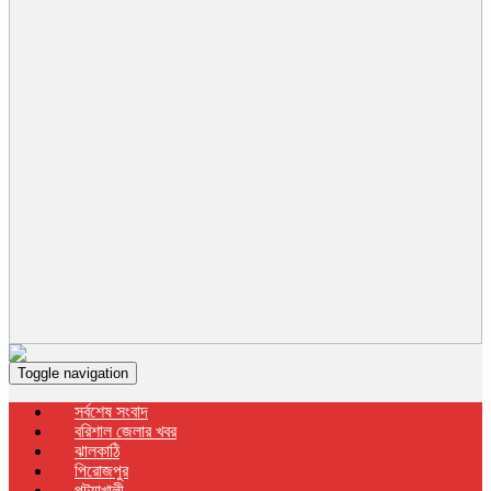
Toggle navigation
সর্বশেষ সংবাদ
বরিশাল জেলার খবর
ঝালকাঠি
পিরোজপুর
পটুয়াখালী