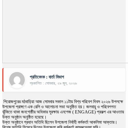
প্রতিবেদক : বার্তা বিভাগ
প্রকাশিত : সোমবার, ২৯ জুন, ২০২৬
পিরোজপুরের মঠবাড়িয়া আজ সোমবার সকাল ১১টায় বিশ্ব পরিবেশ দিবস ২০২৬ উপলক্ষে
উপজেলা প্রাঙ্গণে এক রেলি ও আলোচনা সভা অনুষ্ঠিত হয়। জলবায়ু ও পরিবেশগত
ঝুঁকিতে থাকা জনগোষ্ঠীর অধিকার সুরক্ষায় এনগেজ ( ENGAGE) প্রকল্প এর আওতায়
উক্ত অনুষ্ঠান অনুষ্ঠিত হয়েছে।
উক্ত অনুষ্ঠানে প্রধান অতিথি ছিলেন উপজেলা নির্বাহী কর্মকর্তা আকলিমা আক্তার।
বিশেষ অতিথি হিসেবে ছিলেন উপজেলা কৃষি কর্মকর্তা কামরুন্নেসা সুমি।