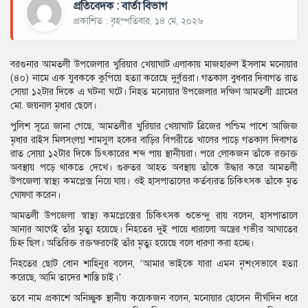
প্রতিবেদক : বার্তা বিভাগ
প্রকাশিত : বৃহস্পতিবার, ১৪ মে, ২০২৬
বরগুনার আমতলী উপজেলার খুরিয়ার খেয়াঘাট এলাকায় মাজহারুল ইসলাম মনোয়ার
(৪০) নামে এক যুবককে কুপিয়ে হত্যা করেছে দুর্বৃত্তরা। গতকাল বুধবার দিবাগত রাত
সোয়া ১২টার দিকে এ ঘটনা ঘটে। নিহত মনোয়ার উপজেলার দক্ষিণ আমতলী গ্রামের
মো. জয়নাল মৃধার ছেলে।
পুলিশ সূত্রে জানা গেছে, আমতলীর খুরিয়ার খেয়াঘাট ব্রিজের পশ্চিম পাশে আজিজ
মৃধার রাইস মিলসংলগ্ন শামসুল হকের বাড়ির বিপরীতে খালের পাড়ে গতকাল দিবাগত
রাত সোয়া ১২টার দিকে চিৎকারের শব্দ পায় স্থানীয়রা। পরে লোকজন তাঁকে রক্তাক্ত
অবস্থায় পড়ে থাকতে দেখে। গুরুতর আহত অবস্থায় তাঁকে উদ্ধার করে আমতলী
উপজেলা স্বাস্থ্য কমপ্লেক্স নিয়ে যায়। ওই হাসপাতালের কর্তব্যরত চিকিৎসক তাঁকে মৃত
ঘোষণা করেন।
আমতলী উপজেলা স্বাস্থ্য কমপ্লেক্সের চিকিৎসক শুভেন্দু রায় বলেন, হাসপাতালে
আনার আগেই তাঁর মৃত্যু হয়েছে। নিহতের দুই পায়ে ধারালো অস্ত্রের গভীর আঘাতের
চিহ্ন ছিল। অতিরিক্ত রক্তক্ষরণেই তাঁর মৃত্যু হয়েছে বলে ধারণা করা হচ্ছে।
নিহতের ছোট বোন শাহিনুর বলেন, ‘আমার ভাইকে যারা এমন নৃশংসভাবে হত্যা
করেছে, আমি তাদের শাস্তি চাই।’
তবে নাম প্রকাশে অনিচ্ছুক স্থানীয় কয়েকজন বলেন, মনোয়ার হোসেন দীর্ঘদিন ধরে