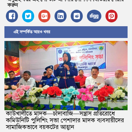
করুন
এই সম্পর্কিত আরও খবর
কাউখালীতে মাদক—চাঁদাবাজি—সন্ত্রাস প্রতিরোধে
কমিউনিটি পুলিশিং সভা পেশাদার মাদক ব্যবসায়ীদের
সামাজিকভাবে বয়কটের আহ্বান