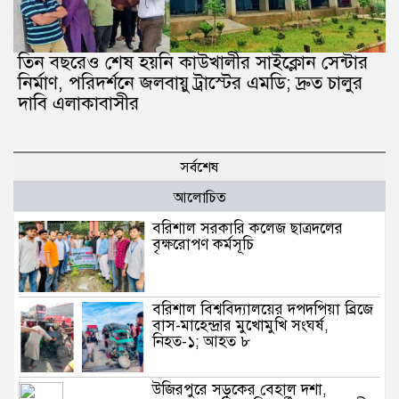
তিন বছরেও শেষ হয়নি কাউখালীর সাইক্লোন সেন্টার
নির্মাণ, পরিদর্শনে জলবায়ু ট্রাস্টের এমডি; দ্রুত চালুর
দাবি এলাকাবাসীর
সর্বশেষ
আলোচিত
বরিশাল সরকারি কলেজ ছাত্রদলের
বৃক্ষরোপণ কর্মসূচি
বরিশাল বিশ্ববিদ্যালয়ের দপদপিয়া ব্রিজে
বাস-মাহেন্দ্রার মুখোমুখি সংঘর্ষ,
নিহত-১; আহত ৮
উজিরপুরে সড়কের বেহাল দশা,