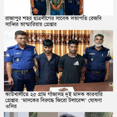
রাজাপুর শহর ছাত্রলীগের সাবেক সভাপতি রেজবি
সাব্বির ভান্ডারিয়ায় গ্রেপ্তার
কাউখালীতে ২৫ গ্রাম গাঁজাসহ দুই মাদক কারবারি
গ্রেপ্তার: ‘মাদকের বিরুদ্ধে জিরো টলারেন্স’ ঘোষণা
ওসির