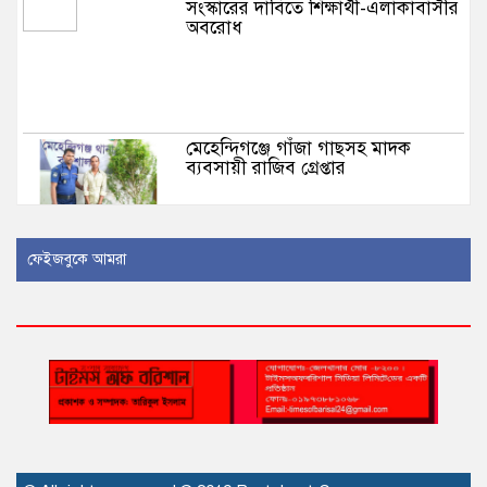
সংস্কারের দাবিতে শিক্ষার্থী-এলাকাবাসীর
অবরোধ
মেহেন্দিগঞ্জে গাঁজা গাছসহ মাদক
ব্যবসায়ী রাজিব গ্রেপ্তার
বিমানবন্দর থেকে যেভাবে গ্রেপ্তার হলেন
ফেইজবুকে আমরা
ডন
কাউখালীতে মাদক—চাঁদাবাজি—সন্ত্রাস
প্রতিরোধে কমিউনিটি পুলিশিং সভা
পেশাদার মাদক ব্যবসায়ীদের
সামাজিকভাবে বয়কটের আহ্বান
শৃঙ্খলা বিনষ্টকারীদের বিরুদ্ধে সজাগ
থাকতে হবে