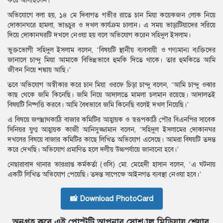
করে আসছিলেন।
অভিযোগে বলা হয়, ১৪ মে দিবাগত গভীর রাতে চান মিয়া কয়েকজন লোক নিয়ে
দোকানঘরে হামলা, ভাঙচুর ও দখল কার্যক্রম চালান। এ সময় ভাড়াটিয়াদের সরিয়ে
দিয়ে দোকানঘরটি দখলে নেওয়া হয় বলে অভিযোগ করেন সহিদুল ইসলাম।
ভুক্তভোগী সহিদুল ইসলাম বলেন, ‘বিষয়টি স্থানীয় ব্যবসায়ী ও গণ্যমান্য ব্যক্তিদের
জানালে চান্দু মিয়া আমাকে বিভিন্নভাবে হুমকি দিতে থাকে। তার হুমকিতে আমি
জীবন নিয়ে শঙ্কায় আছি।’
তবে অভিযোগ অস্বীকার করে চান মিয়া ওরফে চিড়া চান্দু বলেন, ‘আমি চান্দু ওঝার
কাছ থেকে জমি কিনেছি। জমি নিয়ে আদালতে মামলা চলমান রয়েছে। আদালতই
বিষয়টি নিষ্পত্তি করবে। আমি বৈধভাবে জমি কিনেছি বলেই দখল নিয়েছি।’
এ বিষয়ে জগন্নাথকাঠি বাজার কমিটির আহ্বায়ক ও স্বরূপকাঠি পৌর বিএনপির সাবেক
সিনিয়র যুগ্ম আহ্বায়ক কাজী আনিসুজ্জামান বলেন, ‘সহিদুল ইসলামের দোকানঘর
দখলের বিষয়ে বাজার কমিটির কাছে লিখিত অভিযোগ এসেছে। আমরা বিষয়টি তদন্ত
করে দেখছি। অভিযোগ প্রমাণিত হলে দলীয় উচ্চপর্যায়ে জানানো হবে।’
নেছারাবাদ থানার ভারপ্রাপ্ত কর্মকর্তা (ওসি) মো. মেহেদী হাসান বলেন, ‘এ ঘটনায়
একটি লিখিত অভিযোগ পেয়েছি। তদন্ত সাপেক্ষে আইনগত ব্যবস্থা নেওয়া হবে।’
📸 Download PhotoCard
অনুগ্রহ করে এই পোস্টটি আপনার সোশ্যাল মিডিয়ায় শেয়ার