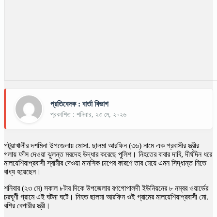
প্রতিবেদক : বার্তা বিভাগ
প্রকাশিত : শনিবার, ২৩ মে, ২০২৬
পটুয়াখালীর দশমিনা উপজেলায় মোসা. ছালমা আরফিন (৩৬) নামে এক প্রবাসীর স্ত্রীর
গলায় ফাঁস দেওয়া ঝুলন্ত মরদেহ উদ্ধার করেছে পুলিশ। নিহতের বাবার দাবি, দীর্ঘদিন ধরে
মালয়েশিয়াপ্রবাসী স্বামীর দেওয়া মানসিক চাপের কারণে তার মেয়ে এমন সিদ্ধান্ত নিতে
বাধ্য হয়েছেন।
শনিবার (২৩ মে) সকাল ৮টার দিকে উপজেলার রণগোপালদী ইউনিয়নের ৮ নম্বর ওয়ার্ডের
চরঘূর্ণী গ্রামে এই ঘটনা ঘটে। নিহত ছালমা আরফিন ওই গ্রামের মালয়েশিয়াপ্রবাসী মো.
বশির বেপারীর স্ত্রী।