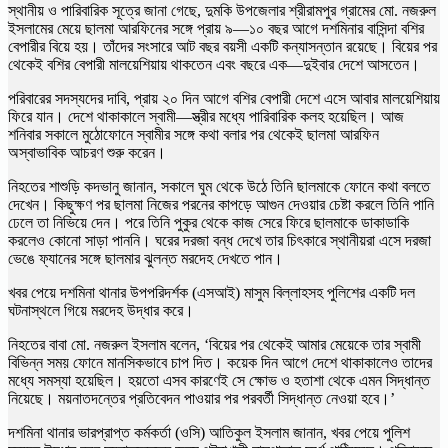
স্থানীয় ও পারিবারিক সূত্রে জানা গেছে, দুমকি উপজেলার শ্রীরামপুর গ্রামের মো. নজরুল
ইসলামের মেয়ে ছালমা আরফিনের সঙ্গে প্রায় ৯—১০ বছর আগে দশমিনার বাসিন্দা বশির
বেপারীর বিয়ে হয়। তাঁদের সংসারে আট বছর বয়সী একটি কন্যাসন্তান রয়েছে। বিয়ের পর
থেকেই বশির বেপারী মালয়েশিয়ায় থাকতেন এবং বছরে এক—দুইবার দেশে আসতেন।
পরিবারের সদস্যদের দাবি, প্রায় ২০ দিন আগে বশির বেপারী দেশে এসে আবার মালয়েশিয়ায়
ফিরে যান। দেশে থাকাকালে স্বামী—স্ত্রীর মধ্যে পারিবারিক কলহ হয়েছিল। আজ
শনিবার সকালে মুঠোফোনে স্বামীর সঙ্গে কথা বলার পর থেকেই ছালমা আরফিন
অস্বাভাবিক আচরণ শুরু করেন।
নিহতের শাশুড়ি কদভানু জানান, সকালে ঘুম থেকে উঠে তিনি ছালমাকে ফোনে কথা বলতে
দেখেন। কিছুক্ষণ পর ছালমা নিজের পরনের কাপড়ে আগুন দেওয়ার চেষ্টা করলে তিনি পানি
ঢেলে তা নিভিয়ে দেন। পরে তিনি পুকুর থেকে কাজ সেরে ফিরে ছালমাকে ডাকাডাকি
করলেও কোনো সাড়া পাননি। ঘরের দরজা বন্ধ দেখে তার চিৎকারে স্থানীয়রা এসে দরজা
ভেঙে ফ্যানের সঙ্গে ছালমার ঝুলন্ত মরদেহ দেখতে পান।
খবর পেয়ে দশমিনা থানার উপপরিদর্শক (এসআই) মাসুম বিল্লাহসহ পুলিশের একটি দল
ঘটনাস্থলে গিয়ে মরদেহ উদ্ধার করে।
নিহতের বাবা মো. নজরুল ইসলাম বলেন, ‘বিয়ের পর থেকেই আমার মেয়েকে তার স্বামী
বিভিন্ন সময় ফোনে মানসিকভাবে চাপ দিত। কয়েক দিন আগে দেশে থাকাকালেও তাদের
মধ্যে সমস্যা হয়েছিল। হয়তো এসব কারণেই সে ক্ষোভ ও হতাশা থেকে এমন সিদ্ধান্ত
নিয়েছে। ময়নাতদন্তের প্রতিবেদন পাওয়ার পর পরবর্তী সিদ্ধান্ত নেওয়া হবে।’
দশমিনা থানার ভারপ্রাপ্ত কর্মকর্তা (ওসি) আতিকুল ইসলাম জানান, খবর পেয়ে পুলিশ