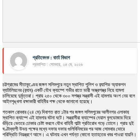
প্রতিবেদক : বার্তা বিভাগ
প্রকাশিত : সোমবার, ২৫ মে, ২০২৬
চট্টগ্রামের সীতাকুণ্ডের জঙ্গল সলিমপুরে নতুন স্থাপিত পুলিশ ও র‍্যাপিড অ্যাকশন
ব্যাটালিয়নের (র‍্যাব) একটি যৌথ ক্যাম্পে গভীর রাতে ভারী অস্ত্রশস্ত্র নিয়ে হামলা
চালিয়েছে দুর্বৃত্তরা। প্রায় ২৫০ থেকে ৩০০ সশস্ত্র সন্ত্রাসী এই হামলায় অংশ নেয় বলে
আইনশৃঙ্খলা রক্ষাকারী বাহিনীর পক্ষ থেকে জানানো হয়েছে।
গতকাল রোববার (২৪ মে) দিবাগত রাত ১টার পর জঙ্গল সলিমপুরের আলীনগর এলাকায়
স্থাপিত ক্যাম্পে এই হামলার ঘটনা ঘটে। সন্ত্রাসীরা ক্যাম্পের দেয়াল বুলডোজার দিয়ে
গুঁড়িয়ে ভেতরে ঢোকার চেষ্টা করলে যৌথ বাহিনী পাল্টা প্রতিরোধ গড়ে তোলে। প্রায় দুই
ঘণ্টাব্যাপী উভয় পক্ষের মধ্যে দফায় দফায় গুলিবিনিময়ের পর আজ সোমবার ভোরে
পরিস্থিতি নিয়ন্ত্রণে আসে। এ ঘটনায় এখন পর্যন্ত কোনো হতাহতের খবর পাওয়া যায়নি।